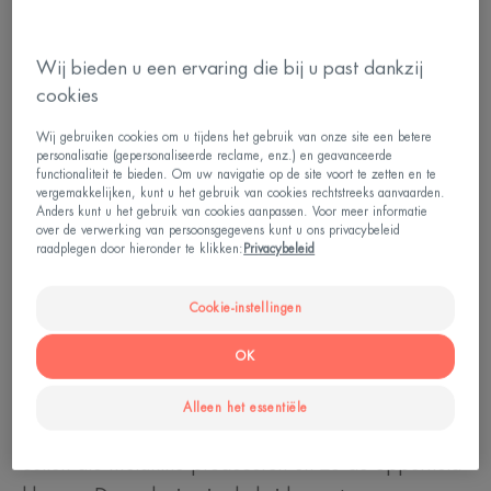
de melanocyten. Onder invloed van uv-stralen
produceren deze cellen een gekleurd pigment,
Wij bieden u een ervaring die bij u past dankzij
melanine. De melanine wordt vervolgens door de
cookies
melanocyten uitgestoten en zal de aangrenzende
Wij gebruiken cookies om u tijdens het gebruik van onze site een betere
cellen van de opperhuid kleuren.
personalisatie (gepersonaliseerde reclame, enz.) en geavanceerde
functionaliteit te bieden. Om uw navigatie op de site voort te zetten en te
vergemakkelijken, kunt u het gebruik van cookies rechtstreeks aanvaarden.
Lees meer
Anders kunt u het gebruik van cookies aanpassen. Voor meer informatie
over de verwerking van persoonsgegevens kunt u ons privacybeleid
raadplegen door hieronder te klikken:
Privacybeleid
Cookie-instellingen
De mogelijkheid om te bruinen
OK
Paragraaf: Het vermogen om te bruinen is uniek
voor elk individu. Het hangt af van het fototype van
Alleen het essentiële
de huid en de werking van de melanocyten, de
cellen die melanine produceren en zo de opperhuid