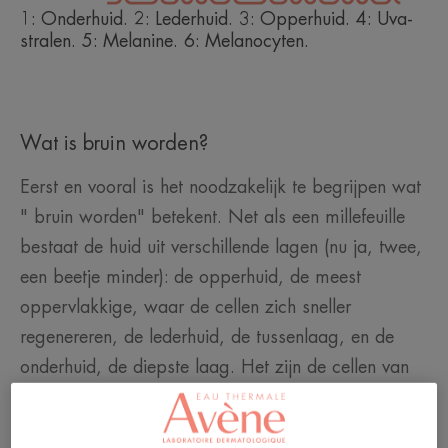
1: Onderhuid. 2: Lederhuid. 3: Opperhuid. 4: Uva-
stralen. 5: Melanine. 6: Melanocyten.
Wat is bruin worden?
Eerst en vooral is het noodzakelijk te begrijpen wat
" bruin worden" betekent. Net als een millefeuille
bestaat de huid uit verschillende lagen (nu ja, twee,
een beetje minder): de opperhuid, de meest
oppervlakkige, waar de cellen zich sneller
regenereren, de lederhuid, de tussenlaag, en de
onderhuid, de diepste laag. Het zijn de cellen van
de opperhuid die bruin worden, dankzij de
gespecialiseerde cellen die de bruine teint creëren: