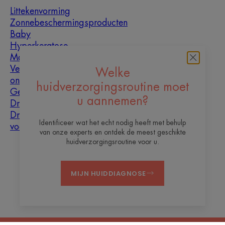
Littekenvorming
Zonnebeschermingsproducten
Baby
Hyperkeratose
Mannen
Vette huid met
Welke
oneffenheden
huidverzorgingsroutine moet
Gemengde huid
u aannemen?
Droge huid
Droogheid en
Identificeer wat het echt nodig heeft met behulp
vochtarme huid
van onze experts en ontdek de meest geschikte
huidverzorgingsroutine voor u.
Over ons
MIJN HUIDDIAGNOSE
Contact
Veelgestelde vragen