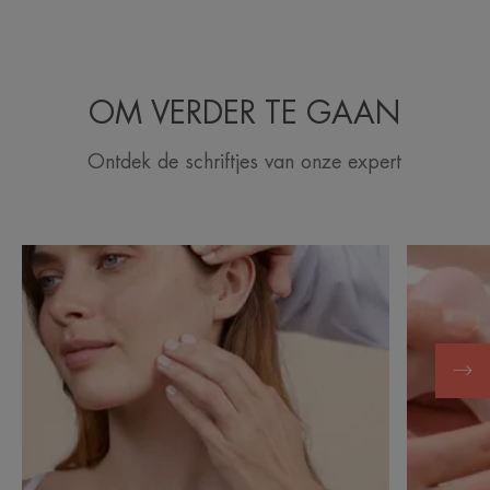
OM VERDER TE GAAN
Ontdek de schriftjes van onze expert
Ontdekken
Ontdekke
Vette
De
huid
huid
met
van
onzuiverheden
uw
en
baby
acne