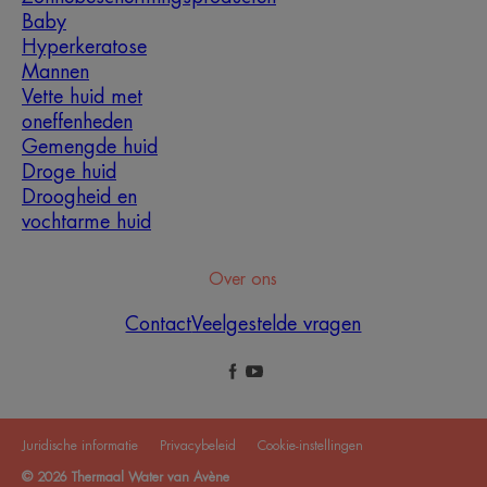
Baby
Hyperkeratose
Mannen
Vette huid met
oneffenheden
Gemengde huid
Droge huid
Droogheid en
vochtarme huid
Over ons
Contact
Veelgestelde vragen
Juridische informatie
Privacybeleid
Cookie-instellingen
© 2026 Thermaal Water van Avène