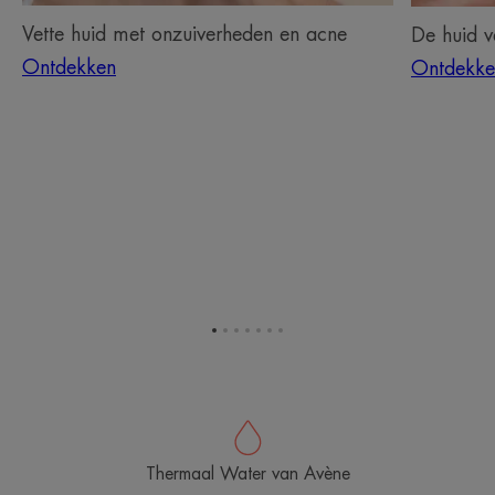
Vette huid met onzuiverheden en acne
De huid 
Ontdekken
Ontdekke
Ga
Ga
Ga
Ga
Ga
Ga
Ga
naar
naar
naar
naar
naar
naar
naar
item
item
item
item
item
item
item
1
2
3
4
5
6
7
Thermaal Water van Avène