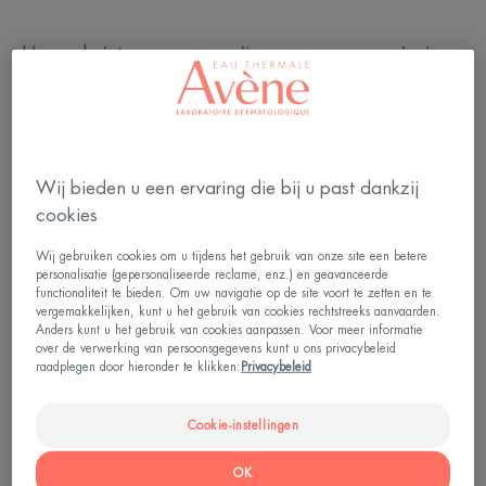
Hoewel niet ongewoon, zijn eczeem en psoriasis
niet goed bekend bij het grote publiek en worden
ze omgeven door veel misvattingen. Nee, deze
huidziekten (dermatosen) zijn niet besmettelijk. Nee,
ze zijn niet te wijten aan een gebrek aan hygiëne.
Wij bieden u een ervaring die bij u past dankzij
cookies
Wat als we u konden helpen om er meer over te
weten te komen?
Wij gebruiken cookies om u tijdens het gebruik van onze site een betere
personalisatie (gepersonaliseerde reclame, enz.) en geavanceerde
functionaliteit te bieden. Om uw navigatie op de site voort te zetten en te
Eczeem is een chronische ontstekingsziekte van de
vergemakkelijken, kunt u het gebruik van cookies rechtstreeks aanvaarden.
Anders kunt u het gebruik van cookies aanpassen. Voor meer informatie
huid die zich uit in de vorm van rode, jeukende,
over de verwerking van persoonsgegevens kunt u ons privacybeleid
raadplegen door hieronder te klikken:
Privacybeleid
geïrriteerde plekken (ook pruritus genoemd), met
afwisselende perioden van aanvallen (opstoten) en
Cookie-instellingen
rustperioden. Er bestaat niet één soort, maar
verschillende soorten eczeem: contacteczeem en
OK