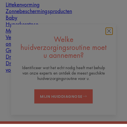
Littekenvorming
Zonnebeschermingsproducten
Baby
Hyperkeratose
Mannen
Vette huid met
Welke
oneffenheden
huidverzorgingsroutine moet
Gemengde huid
u aannemen?
Droge huid
Droogheid en
Identificeer wat het echt nodig heeft met behulp
vochtarme huid
van onze experts en ontdek de meest geschikte
huidverzorgingsroutine voor u.
Over ons
MIJN HUIDDIAGNOSE
Contact
Veelgestelde vragen