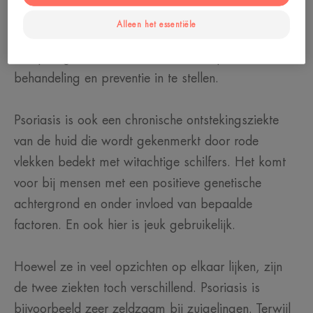
atopisch eczeem zijn de meest voorkomende. Het
Alleen het essentiële
is belangrijk ze van elkaar te onderscheiden om de
oorsprong ervan te kennen en zo de juiste
behandeling en preventie in te stellen.
Psoriasis is ook een chronische ontstekingsziekte
van de huid die wordt gekenmerkt door rode
vlekken bedekt met witachtige schilfers. Het komt
voor bij mensen met een positieve genetische
achtergrond en onder invloed van bepaalde
factoren. En ook hier is jeuk gebruikelijk.
Hoewel ze in veel opzichten op elkaar lijken, zijn
de twee ziekten toch verschillend. Psoriasis is
bijvoorbeeld zeer zeldzaam bij zuigelingen. Terwijl