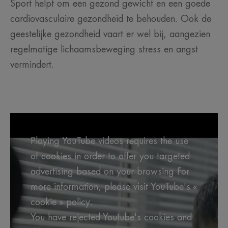
Sport helpt om een gezond gewicht en een goede
cardiovasculaire gezondheid te behouden. Ook de
geestelijke gezondheid vaart er wel bij, aangezien
regelmatige lichaamsbeweging stress en angst
vermindert.
Playing YouTube videos requires the use
of cookies in order to offer you targeted
advertising based on your browsing For
more information, please visit YouTube's «
cookie » policy.
You have rejected Youtube's cookies and