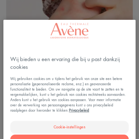
Wij bieden u een ervaring die bij u past dankzij
cookies
Wij gebruiken cookies om u tijdens het gebruik van onze site een betere
personalisatie (gepersonaliseerde reclame, enz.) en geavanceerde
functionaliteit te bieden. Om uw navigatie op de site voort te zetten en te
Vormen en plaatsen van psoriasis
vergemakkelijken, kunt u het gebruik van cookies rechtstreeks aanvaarden.
Anders kunt u het gebruik van cookies aanpassen. Voor meer informatie
bij kinderen
over de verwerking van persoonsgegevens kunt u ons privacybeleid
raadplegen door hieronder te klikken:
Privacybeleid
De meest voorkomende vorm van psoriasis bij
kinderen is, net als bij volwassenen, plaque
Cookie-instellingen
psoriasis. Het wordt gekenmerkt door de vorming