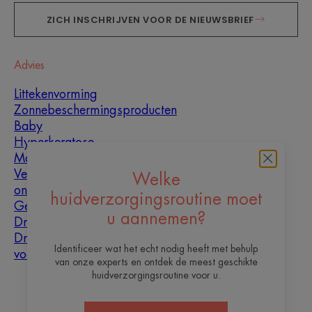
ZICH INSCHRIJVEN VOOR DE NIEUWSBRIEF
Advies
Littekenvorming
Zonnebeschermingsproducten
Baby
Hyperkeratose
Mannen
Vette huid met
Welke
oneffenheden
huidverzorgingsroutine moet
Gemengde huid
u aannemen?
Droge huid
Droogheid en
Identificeer wat het echt nodig heeft met behulp
vochtarme huid
van onze experts en ontdek de meest geschikte
huidverzorgingsroutine voor u.
Over ons