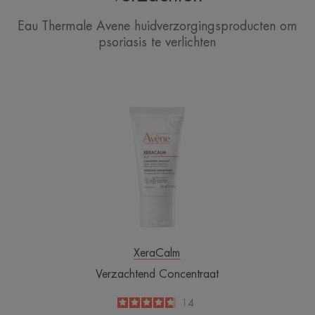
Eau Thermale Avene huidverzorgingsproducten om
psoriasis te verlichten
Verzachtend
Concentraat
XeraCalm
Verzachtend Concentraat
4.7
/
5
14