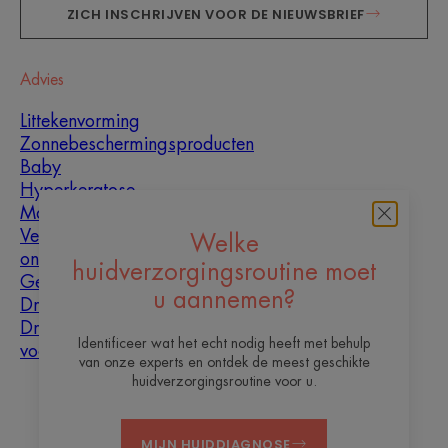
ZICH INSCHRIJVEN VOOR DE NIEUWSBRIEF
Advies
Littekenvorming
Zonnebeschermingsproducten
Baby
Hyperkeratose
Mannen
Vette huid met
Welke
oneffenheden
huidverzorgingsroutine moet
Gemengde huid
u aannemen?
Droge huid
Droogheid en
Identificeer wat het echt nodig heeft met behulp
vochtarme huid
van onze experts en ontdek de meest geschikte
huidverzorgingsroutine voor u.
Over ons
MIJN HUIDDIAGNOSE
Contact
Veelgestelde vragen