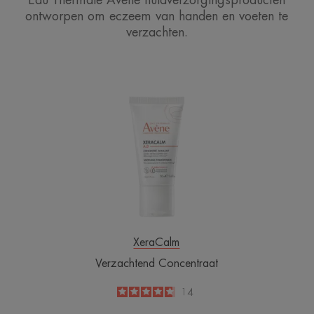
Eau Thermale Avène huidverzorgingsproducten
ontworpen om eczeem van handen en voeten te
verzachten.
Verzachtend
Concentraat
XeraCalm
Verzachtend Concentraat
4.7
/
5
14
-