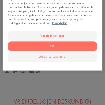
Op kantoor, tijdens een afspraakje, de drang om te
personalisatie (gepersonaliseerde reclame, enz.) en geavanceerde
functionaliteit te bieden. Om uw navigatie op de site voort te zetten en te
krabben is oncontroleerbaar en kan u op de
vergemakkelijken, kunt u het gebruik van cookies rechtstreeks aanvaarden.
Anders kunt u het gebruik van cookies aanpassen. Voor meer informatie
slechtste momenten in zijn greep houden. De juiste
over de verwerking van persoonsgegevens kunt u ons privacybeleid
raadplegen door hieronder te klikken:
Privacybeleid
reflexen
hanteren qua hydratatie
Ga naar de badkamer om uw missie te volbrengen:
Cookie-instellingen
leer hoe u
uzelf en uw huid kunt hydrateren
met een
OK
product dat speciaal voor uw huid werd ontwikkeld
en ontdek hoe u de technieken om dit aan te
Alleen het essentiële
brengen perfect kunt beheersen, u zult alle kansen
aan uw kant hebben
VRIENDELIJK (EN DESKUNDIG)