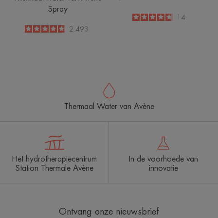
Spray
4.7
/
5
14
-
4.8
/
5
2.493
-
Thermaal Water van Avène
Het hydrotherapiecentrum
In de voorhoede van
Station Thermale Avène
innovatie
Ontvang onze nieuwsbrief