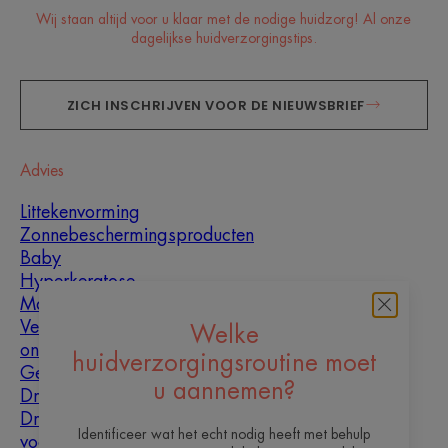
Wij staan altijd voor u klaar met de nodige huidzorg! Al onze
dagelijkse huidverzorgingstips.
ZICH INSCHRIJVEN VOOR DE NIEUWSBRIEF
Advies
Littekenvorming
Zonnebeschermingsproducten
Baby
Hyperkeratose
Mannen
Vette huid met
Welke
oneffenheden
huidverzorgingsroutine moet
Gemengde huid
u aannemen?
Droge huid
Droogheid en
Identificeer wat het echt nodig heeft met behulp
vochtarme huid