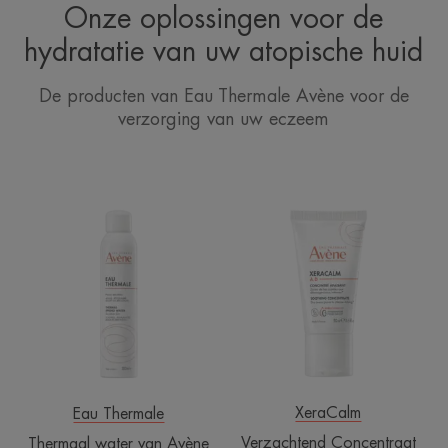
Onze oplossingen voor de
hydratatie van uw atopische huid
De producten van Eau Thermale Avène voor de
verzorging van uw eczeem
Thermaal
Verzachtend
water
Concentraat
van
Avène
Spray
XeraCalm
Eau Thermale
Verzachtend Concentraat
Thermaal water van Avène