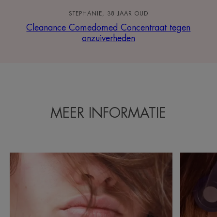
STEPHANIE, 38 JAAR OUD
Cleanance Comedomed Concentraat tegen
onzuiverheden
MEER INFORMATIE
Ontdekken
Ontdekke
Retentionele
Inflammat
acne
acne