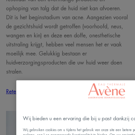
ophoping van talg dat de huid niet kan afvoeren.
Dit is het beginstadium van acne. Aangezien vooral
de gezichtshuid wordt getroffen (voorhoofd, neus,
wangen en kin) en deze een doffe, onesthetische
uitstraling krijgt, hebben veel mensen het er vaak
moeilijk mee. Gelukkig bestaan er
huidverzorgingsproducten die uw huid weer doen
stralen.
Retentionele acne
Wij bieden u een ervaring die bij u past dankzij c
Wij gebruiken cookies om u tijdens het gebruik van onze site een betere pe