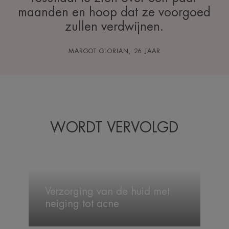
maanden en hoop dat ze voorgoed
zullen verdwijnen.
MARGOT GLORIAN, 26 JAAR
WORDT VERVOLGD
Verzorging
van
Verzorging van de huid met
de
neiging tot acne
huid
met