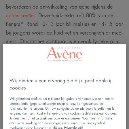
bevorderen de ontwikkeling van acne tijdens de
adolescentie
. Deze huidziekte treft 80% van de
tieners*. Rond 12-13 jaar bij meisjes en 14-15 jaar
bij jongens wordt de huid vet en verschijnen er mee-
eters. Omdat het zichtbaar is en vaak fysieke pijn
veroorzaakt, kan
acne
een aanzienlijke impact
hebben op het leven van
tieners
en sommigen lijden
er meer onder dan de meesten. Deze mogelijke
gevolgen voor het gevoel van eigenwaarde mogen
Wij bieden u een ervaring die bij u past dankzij
niet worden verwaarloosd: er gewoon met een arts
cookies
over praten kan een eerste geruststellende eerste
Wij gebruiken cookies om u tijdens het gebruik van onze site een betere
stap zijn.
personalisatie (gepersonaliseerde reclame, enz.) en geavanceerde
functionaliteit te bieden. Om uw navigatie op de site voort te zetten en te
vergemakkelijken, kunt u het gebruik van cookies rechtstreeks aanvaarden.
Link naar focus Acne bij tieners - Psychologische
Anders kunt u het gebruik van cookies aanpassen. Voor meer informatie
over de verwerking van persoonsgegevens kunt u ons privacybeleid
impact
raadplegen door hieronder te klikken:
Privacybeleid