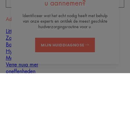
ZICH INSCHRIJVEN VOOR DE NIEUWSBRIEF
u aannemen?
Identificeer wat het echt nodig heeft met behulp
Advies
van onze experts en ontdek de meest geschikte
huidverzorgingsroutine voor u.
Littekenvorming
Zonnebeschermingsproducten
Baby
MIJN HUIDDIAGNOSE
Hyperkeratose
Mannen
Vette huid met
oneffenheden
Gemengde huid
Droge huid
Droogheid en
vochtarme huid
Over ons
Contact
Veelgestelde vragen