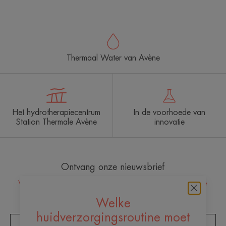
Thermaal Water van Avène
Het hydrotherapiecentrum
In de voorhoede van
Station Thermale Avène
innovatie
Ontvang onze nieuwsbrief
Wij staan altijd voor u klaar met de nodige huidzorg! Al onze
dagelijkse huidverzorgingstips.
Welke
huidverzorgingsroutine moet