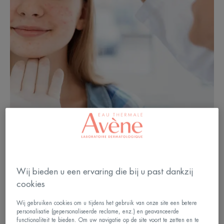
Ernstige acne, welke
Wij bieden u een ervaring die bij u past dankzij
cookies
behandelingen?
Wij gebruiken cookies om u tijdens het gebruik van onze site een betere
personalisatie (gepersonaliseerde reclame, enz.) en geavanceerde
De behandeling van acne zal afhangen van
functionaliteit te bieden. Om uw navigatie op de site voort te zetten en te