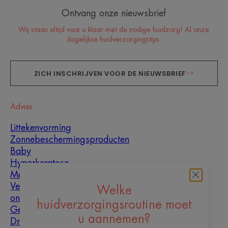
Ontvang onze nieuwsbrief
Wij staan altijd voor u klaar met de nodige huidzorg! Al onze
dagelijkse huidverzorgingstips.
ZICH INSCHRIJVEN VOOR DE NIEUWSBRIEF
Advies
Littekenvorming
Zonnebeschermingsproducten
Baby
Hyperkeratose
Mannen
Vette huid met
Welke
oneffenheden
huidverzorgingsroutine moet
Gemengde huid
u aannemen?
Droge huid