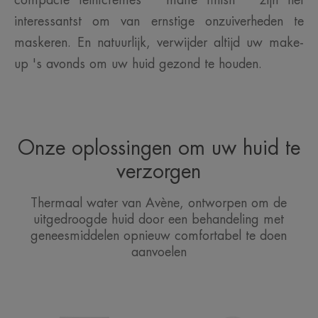
compacte teintcrèmes " matte finish " zijn het
interessantst om van ernstige onzuiverheden te
maskeren. En natuurlijk, verwijder altijd uw make-
up 's avonds om uw huid gezond te houden.
Onze oplossingen om uw huid te
verzorgen
Thermaal water van Avène, ontworpen om de
uitgedroogde huid door een behandeling met
geneesmiddelen opnieuw comfortabel te doen
aanvoelen
CLEANANCE
Thermaal