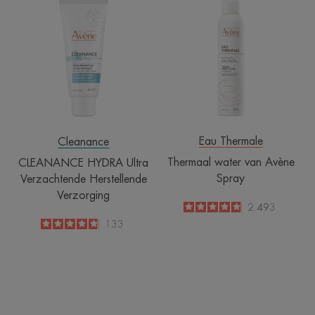
HYDRA
water
Ultra
van
Verzachtende
Avène
Herstellende
Spray
Verzorging
Eau Thermale
Cleanance
Thermaal water van Avène
CLEANANCE HYDRA Ultra
Spray
Verzachtende Herstellende
Verzorging
4.8
/
5
2.493
-
4.8
/
5
133
-