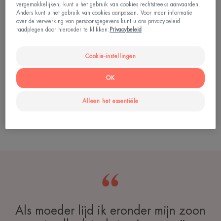
verschillende factoren, zoals de ernst, het risico op
vergemakkelijken, kunt u het gebruik van cookies rechtstreeks aanvaarden.
Anders kunt u het gebruik van cookies aanpassen. Voor meer informatie
littekenvorming, de psychosociale gevolgen, enz.
over de verwerking van persoonsgegevens kunt u ons privacybeleid
raadplegen door hieronder te klikken:
Privacybeleid
Uw dermatoloog zal u kunnen geruststellen en
begeleiden. In het geval van matige tot ernstige
Cookie-instellingen
acne kan een initiële behandeling met een
combinatie van een plaatselijke behandeling
OK
(benzoylperoxide, retinoïde) en een oraal
Alleen het essentiële
antibioticum (doxycycline of lymecycline) worden
toegepast.
Als moeder lijd ik eronder mijn zoon