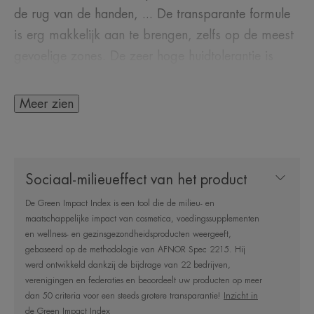
de rug van de handen, ... De transparante formule
is erg makkelijk aan te brengen, zelfs op de meest
gevoelige zones. De zeer hoge huidtolerantie is
bewezen en geëvalueerd onder dermatologisch
toezicht. Langdurig effect*.
Meer zien
De formule van SunsiStick KA SPF 50+ bestaat uit
een uniek complex van actieve bestanddelen,
ontwikkeld door Pierre Fabre Research en
Sociaal-milieueffect van het product
samengesteld uit:
• Een stabiel en doeltreffend filtersysteem dat een
De Green Impact Index is een tool die de milieu- en
maatschappelijke impact van cosmetica, voedingssupplementen
lange en een zeer brede UVB-/UVA-bescherming
en wellness- en gezinsgezondheidsproducten weergeeft,
biedt.
gebaseerd op de methodologie van AFNOR Spec 2215. Hij
• Een duo van antioxidanten met aanvullende
werd ontwikkeld dankzij de bijdrage van 22 bedrijven,
verenigingen en federaties en beoordeelt uw producten op meer
werking: Thialdine om de huidcellen onmiddellijk te
dan 50 criteria voor een steeds grotere transparantie!
Inzicht in
beschermen + Provitamine E (Pre-tocoferyl) om de
de Green Impact Index