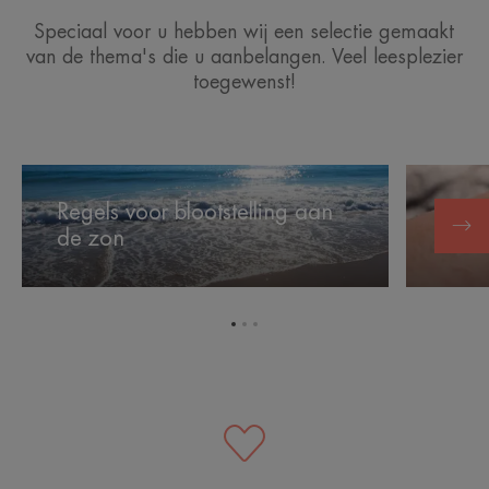
Speciaal voor u hebben wij een selectie gemaakt
van de thema's die u aanbelangen. Veel leesplezier
toegewenst!
Regels
Zon
voor
en
Regels voor blootstelling aan
blootstelling
allergie
de zon
Zon 
aan
de
zon
Ga
Ga
Ga
naar
naar
naar
item
item
item
1
2
3