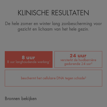
• ZONDER WIT LAAGJE: voor een onzichtbare
bescherming.
KLINISCHE RESULTATEN
• NIET GEPARFUMEERD: respecteert de gevoelige
of intolerante huid.
De hele zomer en winter lang zonbescherming voor
gezicht en lichaam van het hele gezin.
TEXTUUR
Voordelen van de textuur
24 uur
8 uur
De textuur glijdt over de huid heen en heeft een
versterkt de huidbarrière
8 uur langhoudende werking¹
gedurende 24 uur²
onzichtbaar transparant en niet-kleverig resultaat.
Geur van de inhoud
beschermt het cellulaire DNA tegen schade²
Niet geparfumeerd
*Studie van de effecten gedurende meer dan 8 uur na een enkele
toepassing, 20 personen.
Bronnen bekijken