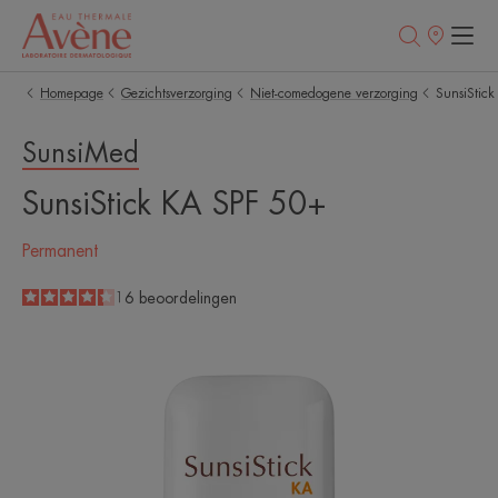
Verkooppunt
Homepage
Gezichtsverzorging
Niet-comedogene verzorging
SunsiStic
SunsiMed
SunsiStick KA SPF 50+
Permanent
4.3
/
5
16
beoordelingen
-