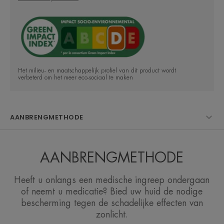
huidcellen in het algemeen te beschermen tegen
oxidatieve stress.
• Vederine™, een actief ingrediënt dat vitamine D-
receptoren stimuleert en de huidbarrière versterkt.
Het milieu- en maatschappelijk profiel van dit product wordt
verbeterd om het meer eco-sociaal te maken
HET WOORD VAN DE DESKUNDIGE
AANBRENGMETHODE
AANBRENGMETHODE
Zeer hoge dagelijkse
zonbescherming, aangepast aan
Heeft u onlangs een medische ingreep ondergaan
of neemt u medicatie? Bied uw huid de nodige
de behoeften van de
bescherming tegen de schadelijke effecten van
overgevoelige huid en de huid die
zonlicht.
gevoelig is aan actinische