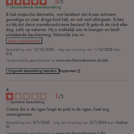
5
/
5
Gecontroleerde testerbeoordeling
Ik heb atopische dermatitis, wat betekent dat ik een extreem 
gevoelige en zeer droge huid heb, en ook veel allergieën. Ik ben 
zo blij dat deze zonnebrandcrème bestaat! Ik gebruik de stick elke 
dag, zelfs op vakantie. Hij is makkelijk aan te brengen en biedt 
uitstekende bescherming. Natuurlijk zou mi
...
meer weergeven
Beoordeling van
12/10/2025
, volg een ervaring van
1/10/2025
door
G.R.
Oorspronkelijk gepubliceerd op
www.eau-thermale-avene.de (de)
Originele beoordeling bekijken
Rapporteer
1
/
5
Spontane beoordeling
Crème die in de ogen loopt en prikt in de ogen, heel erg 
onaangenaam
Beoordeling van
8/7/2025
, volg een ervaring van
2/7/2024
door
Nadine
M.
Oorspronkelijk gepubliceerd op
www.eau-thermale-avene.fr (fr)