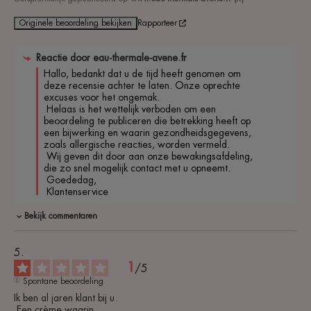
Originele beoordeling bekijken
Rapporteer
Reactie door
eau-thermale-avene.fr
Hallo, bedankt dat u de tijd heeft genomen om 
deze recensie achter te laten. Onze oprechte 
excuses voor het ongemak.

 Helaas is het wettelijk verboden om een 
beoordeling te publiceren die betrekking heeft op 
een bijwerking en waarin gezondheidsgegevens, 
zoals allergische reacties, worden vermeld.

 Wij geven dit door aan onze bewakingsafdeling, 
die zo snel mogelijk contact met u opneemt.

 Goededag,

 Klantenservice 
Bekijk commentaren
1
/
5
Spontane beoordeling
Ik ben al jaren klant bij u.

 Een crème waarin
