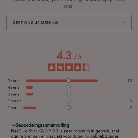
ons.
GEEF ONS JE MENING
4.3
/
5
5
sterren
12
4
sterren
1
3
sterren
1
2
sterren
0
1
ster
2
Beoordelingssamenvatting
Het SunsiStick KA SPF 50 is zeer praktisch in gebruik, snel
aan te brengen en geschikt voor dagelijks gebruik zonder