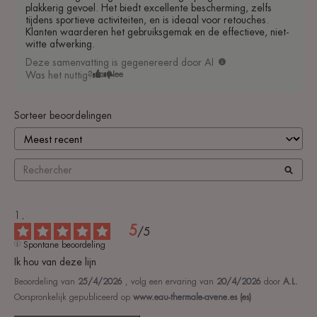
plakkerig gevoel. Het biedt excellente bescherming, zelfs
tijdens sportieve activiteiten, en is ideaal voor retouches.
Klanten waarderen het gebruiksgemak en de effectieve, niet-
witte afwerking.
Deze samenvatting is gegenereerd door AI
Was het nuttig?
Ja
Nee
Sorteer beoordelingen
5
/
5
Spontane beoordeling
Ik hou van deze lijn
Beoordeling van
25/4/2026
, volg een ervaring van
20/4/2026
door
A.L.
Oorspronkelijk gepubliceerd op
www.eau-thermale-avene.es (es)