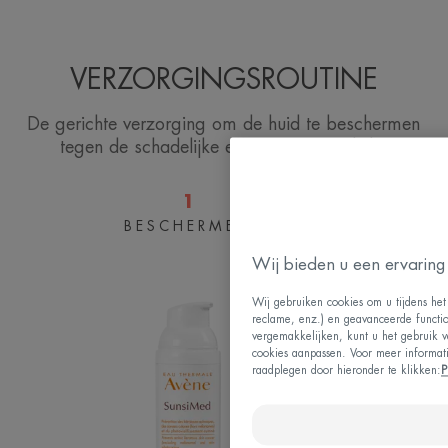
VERZORGINGSROUTINE
De gerichte verzorging om de huid te beschermen
tegen de schadelijke effecten van zonlicht.
1
BESCHERMEN
Medisch
hulpmiddel
Wij bieden u een ervaring 
Wij gebruiken cookies om u tijdens het 
reclame, enz.) en geavanceerde function
vergemakkelijken, kunt u het gebruik v
cookies aanpassen. Voor meer informat
raadplegen door hieronder te klikken:
P