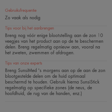
keratose.
Gebruiksfrequentie
Zo vaak als nodig
Tips voor bij het aanbrengen
Breng nog vóór enige blootstelling aan de zon 10
Voordeel
veegjes van het product aan op de te beschermen
Langdurige effect, 95% na 8 uur.
delen. Breng regelmatig opnieuw aan, vooral na
het zweten, zwemmen of afdrogen.
Voordelen
Tips van onze experts
• ZONNEBSCHERMING: de fotostabiele UVB-/
Breng SunsiMed 's morgens aan op de aan de zon
UVA-filters gaan de schadelijke effecten van
blootgestelde delen om de huid optimaal
zonlicht tegen.
beschermd te houden. Gebruik hierna SunsiStick
• ANTI-OXIDEREND: helpt de cellen te
regelmatig op specifieke zones (de neus, de
beschermen tegen vrije radicalen.
hoofdhuid, de rug van de handen, enz.)
• WATERBESTENDIG: beschermt de huid tegen de
schadelijke effecten van de zon, zelfs tijdens het
zwemmen.