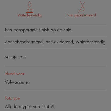
Waterbestendig
Niet geparfumeerd
Een transparante finish op de huid.
Zonnebeschermend, anti-oxiderend, waterbestendig
Stick
Stick
20gr
Ideaal voor
Volwassenen
Fototype
Alle fototypes van I tot VI