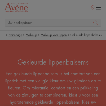
Verkooppunt
Homepage
Make-up
Make-up voor lippen
Gekleurde lippenbalsems
Gekleurde lippenbalsems
Een gekleurde lippenbalsem is het comfort van een
lipstick met een vleugje kleur om uw glimlach op te
fleuren. Om tolerantie, comfort en een prikkeling
van de zintuigen te combineren, kiest u voor een
hydraterende gekleurde lippenbalsem. Kies uw