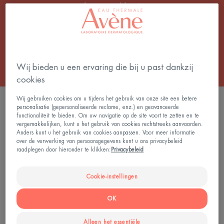
favoriete kleur!
Alle Make-up voor lippen
Wij bieden u een ervaring die bij u past dankzij
cookies
Wij gebruiken cookies om u tijdens het gebruik van onze site een betere
3 Resultaten "Gekleurde lippenbalsems"
personalisatie (gepersonaliseerde reclame, enz.) en geavanceerde
functionaliteit te bieden. Om uw navigatie op de site voort te zetten en te
Lippenbalsem
Lippenbalsem
vergemakkelijken, kunt u het gebruik van cookies rechtstreeks aanvaarden.
Anders kunt u het gebruik van cookies aanpassen. Voor meer informatie
Rood
Roos
over de verwerking van persoonsgegevens kunt u ons privacybeleid
raadplegen door hieronder te klikken:
Privacybeleid
Cookie-instellingen
OK
Alleen het essentiële