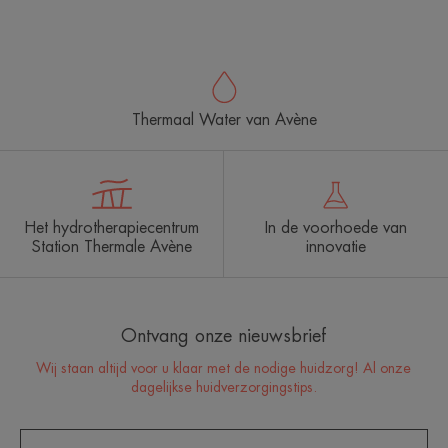
naar
naar
naar
item
item
item
1
2
3
Thermaal Water van Avène
Het hydrotherapiecentrum
In de voorhoede van
Station Thermale Avène
innovatie
Ontvang onze nieuwsbrief
Wij staan altijd voor u klaar met de nodige huidzorg! Al onze
dagelijkse huidverzorgingstips.