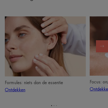
Ontdekken
Ontdekke
Formules:
Focus:
niets
onze
dan
zonverzor
de
essentie
Focus: on
Formules: niets dan de essentie
Ontdekke
Ontdekken
Ga
Ga
Ga