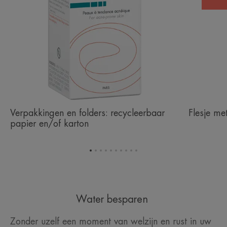
Verpakkingen en folders: recycleerbaar
Flesje me
papier en/of karton
Ga
Ga
Ga
Ga
Ga
Ga
Ga
Ga
Ga
Ga
naar
naar
naar
naar
naar
naar
naar
naar
naar
naar
item
item
item
item
item
item
item
item
item
item
1
2
3
4
5
6
7
8
9
10
Water besparen
Zonder uzelf een moment van welzijn en rust in uw