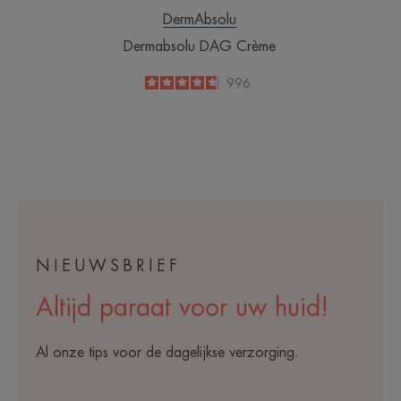
DermAbsolu
Dermabsolu DAG Crème
4.7
/
5
996
-
NIEUWSBRIEF
Altijd paraat voor uw huid!
Al onze tips voor de dagelijkse verzorging.