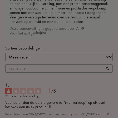
en een natuurlijke uitstraling, met een prettig aanbrenggemak
en lange houdbaarheid. Het fraaie en praktische verpakking,
samen met een subtiele geur, maakt het gebruik aangenaam.
Veel gebruikers zijn tevreden over de textuur, die soepel
aanvoelt op de huid en een egale teint creëert.
Deze samenvatting is gegenereerd door AI
Was het nuttig?
Ja
Nee
Sorteer beoordelingen
1
/
5
Spontane beoordeling
Veel beter dan de eerste generatie "in uitverkoop" op elk punt... 
het was een uniek product!!!
Beoordeling van
28/4/2026
, volg een ervaring van
2/3/2026
door
B.M.