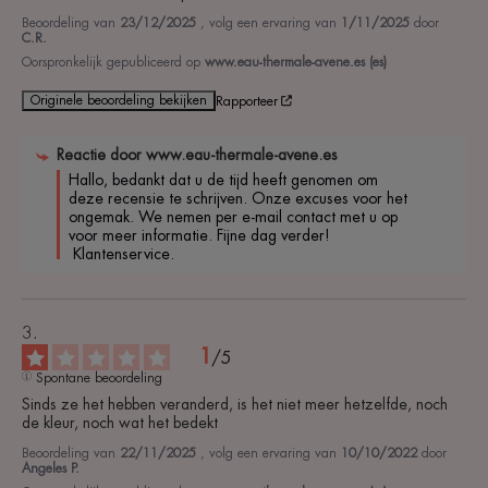
Beoordeling van
23/12/2025
, volg een ervaring van
1/11/2025
door
C.R.
Oorspronkelijk gepubliceerd op
www.eau-thermale-avene.es (es)
Originele beoordeling bekijken
Rapporteer
Reactie door
www.eau-thermale-avene.es
Hallo, bedankt dat u de tijd heeft genomen om 
deze recensie te schrijven. Onze excuses voor het 
ongemak. We nemen per e-mail contact met u op 
voor meer informatie. Fijne dag verder!

 Klantenservice.
1
/
5
Spontane beoordeling
Sinds ze het hebben veranderd, is het niet meer hetzelfde, noch 
de kleur, noch wat het bedekt
Beoordeling van
22/11/2025
, volg een ervaring van
10/10/2022
door
Angeles P.