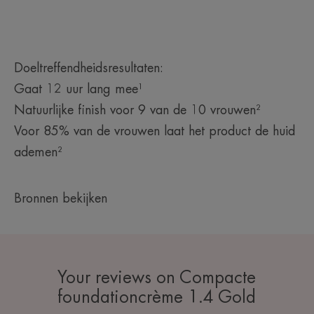
Geur van de inhoud
Ongeparfumeerd
*Klinische scores na één keer aanbrengen bij 20 proefpersonen.
**Gebruik bij intense of langdurige blootstelling aan de zon een specifiek
Doeltreffendheidsresultaten:
zonbeschermingsproduct.
*Klinische scores na één keer aanbrengen bij 20 proefpersonen.
Gaat 12 uur lang mee¹
Natuurlijke finish voor 9 van de 10 vrouwen²
Voor 85% van de vrouwen laat het product de huid
ademen²
Bronnen bekijken
Your reviews on Compacte
foundationcrème 1.4 Gold