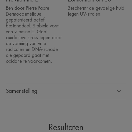
Hoge tolerantie voor alle huidtypes - zelfs de meest
Een door Pierre Fabre
Beschermt de gevoelige huid
gevoelige.
Dermocosmétique
tegen UV-stralen.
Een formule van 94% natuurlijke oorsprong.
gepatenteerd actief
bestanddeel. Stabiele vorm
van vitamine E. Gaat
Voordelen
oxidatieve stress tegen door
de vorming van vrije
• ZEER HOGE DEKKING voor onmiddellijke
radicalen en DNA-schade
correctie van zelfs de meest ernstige
die gepaard gaat met
onvolkomenheden.
oxidatie te voorkomen.
• NATUURLIJKE FINISH met een ultrazachte
textuur die de huid hydrateert en beschermt
(SPF30**).
• LANGHOUDEND: 12 U*.
Samenstelling
TEXTUUR
Resultaten