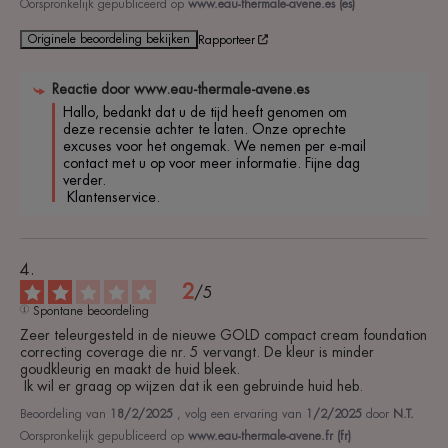
Oorspronkelijk gepubliceerd op
www.eau-thermale-avene.es (es)
Originele beoordeling bekijken
Rapporteer
Reactie door
www.eau-thermale-avene.es
Hallo, bedankt dat u de tijd heeft genomen om 
deze recensie achter te laten. Onze oprechte 
excuses voor het ongemak. We nemen per e-mail 
contact met u op voor meer informatie. Fijne dag 
verder.

 Klantenservice.
2
/
5
Spontane beoordeling
Zeer teleurgesteld in de nieuwe GOLD compact cream foundation 
correcting coverage die nr. 5 vervangt. De kleur is minder 
goudkleurig en maakt de huid bleek.

 Ik wil er graag op wijzen dat ik een gebruinde huid heb.
Beoordeling van
18/2/2025
, volg een ervaring van
1/2/2025
door
N.T.
Oorspronkelijk gepubliceerd op
www.eau-thermale-avene.fr (fr)