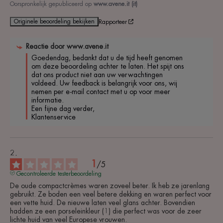
Oorspronkelijk gepubliceerd op
www.avene.it (it)
Originele beoordeling bekijken
Rapporteer
Reactie door
www.avene.it
Goedendag, bedankt dat u de tijd heeft genomen 
om deze beoordeling achter te laten. Het spijt ons 
dat ons product niet aan uw verwachtingen 
voldeed. Uw feedback is belangrijk voor ons, wij 
nemen per e-mail contact met u op voor meer 
informatie.

Een fijne dag verder,

Klantenservice
1
/
5
Gecontroleerde testerbeoordeling
De oude compactcrèmes waren zoveel beter. Ik heb ze jarenlang 
gebruikt. Ze boden een veel betere dekking en waren perfect voor 
een vette huid. De nieuwe laten veel glans achter. Bovendien 
hadden ze een porseleinkleur (1) die perfect was voor de zeer 
lichte huid van veel Europese vrouwen.