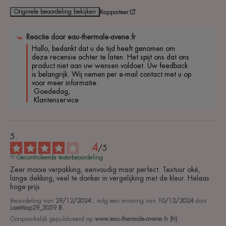
Originele beoordeling bekijken
Rapporteer
Reactie door
eau-thermale-avene.fr
Hallo, bedankt dat u de tijd heeft genomen om 
deze recensie achter te laten. Het spijt ons dat ons 
product niet aan uw wensen voldoet. Uw feedback 
is belangrijk. Wij nemen per e-mail contact met u op 
voor meer informatie.

 Goededag,

 Klantenservice 
4
/
5
Gecontroleerde testerbeoordeling
Zeer mooie verpakking, eenvoudig maar perfect. Textuur oké, 
lange dekking, veel te donker in vergelijking met de kleur. Helaas 
hoge prijs
Beoordeling van
29/12/2024
, volg een ervaring van
10/12/2024
door
Laetitiap29_5059 B.
Oorspronkelijk gepubliceerd op
www.eau-thermale-avene.fr (fr)