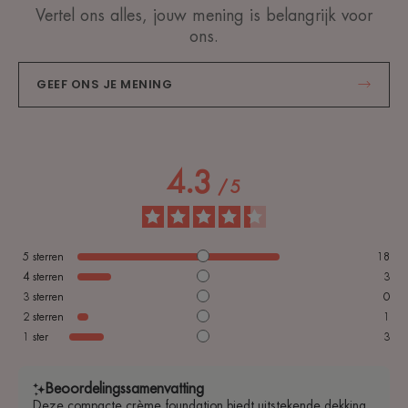
Vertel ons alles, jouw mening is belangrijk voor
ons.
GEEF ONS JE MENING
4.3
/
5
5
sterren
18
4
sterren
3
3
sterren
0
2
sterren
1
1
ster
3
Beoordelingssamenvatting
Deze compacte crème foundation biedt uitstekende dekking