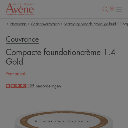
Verkooppunt
Homepage
Gezichtsverzorging
Verzorging voor de gevoelige huid
Comp
Couvrance
Compacte foundationcrème 1.4
Gold
Permanent
4.3
/
5
25
beoordelingen
-