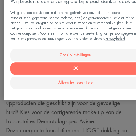
Wij bieden u een ervaring die bij u past dankzij cookie
Huidtype
Huid met onzuiverheden - Gevoelige huid - Alle
Wij gebruiken cookies om u tijdens het gebruik van onze site een betere
personalisatie (gepersonaliseerde reclame, enz.) en geavanceerde functionaliteit te
huidtypes
bieden. Om uw navigatie op de site voort te zetten en te vergemakkelijken, kunt u
het gebruik van cookies rechtstreeks aanvaarden. Anders kunt u het gebruik van
cookies aanpassen. Voor meer informatie over de verwerking van persoonsgegeven
kunt u ons privacybeleid raadplegen door hieronder te klikken:
Privacybeleid
Behoefte
Tegen onzuiverheden - Tegen roodheid -
Cookie-instellingen
Gelijkmatige teint
OK
Gemaakt in Italië
Alleen het essentiële
Op zoek naar effectieve, natuurlijke make-
upproducten die geschikt zijn voor de gevoelige
huid? Kies voor de corrigerende make-up van de
Laboratoires Dermatologiques Avène.
Deze compacte foundation met HOGE dekking en