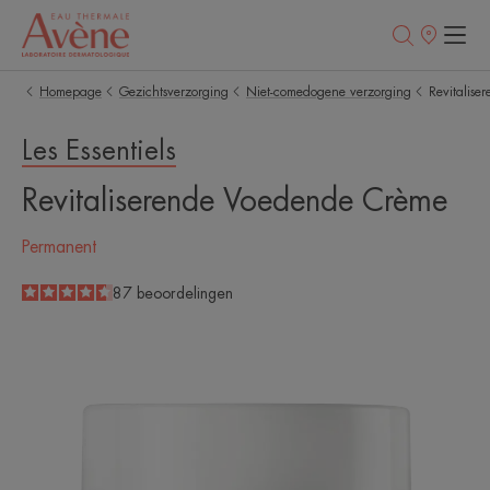
Verkooppunt
Homepage
Gezichtsverzorging
Niet-comedogene verzorging
Revitalis
Les Essentiels
Revitaliserende Voedende Crème
Permanent
4.6
/
5
87
beoordelingen
-