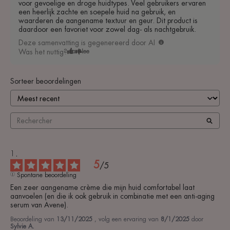
voor gevoelige en droge huidtypes. Veel gebruikers ervaren
een heerlijk zachte en soepele huid na gebruik, en
waarderen de aangename textuur en geur. Dit product is
daardoor een favoriet voor zowel dag- als nachtgebruik.
Deze samenvatting is gegenereerd door AI
Was het nuttig?
Ja
Nee
Sorteer beoordelingen
5
/
5
Spontane beoordeling
Een zeer aangename crème die mijn huid comfortabel laat 
aanvoelen (en die ik ook gebruik in combinatie met een anti-aging 
serum van Avene).
Beoordeling van
13/11/2025
, volg een ervaring van
8/1/2025
door
Sylvie A.