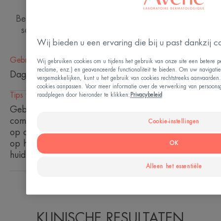
Voordeel
Beschermende en vitaliserende verzorging om de
Voor een stralende teint.
schoonheid van de gevoelige huid te onthullen.
Wij bieden u een ervaring die bij u past dankzij c
Voordelen
Gebruiksfrequentie
Wij gebruiken cookies om u tijdens het gebruik van onze site een betere pe
reclame, enz.) en geavanceerde functionaliteit te bieden. Om uw navigatie 
Dagelijks
• VOEDT de droge en futloze gevoelige huid.
vergemakkelijken, kunt u het gebruik van cookies rechtstreeks aanvaarden
• BESCHERMT en hult de huid in een zacht laagje.
cookies aanpassen. Voor meer informatie over de verwerking van persoonsg
Tips voor bij het aanbrengen
raadplegen door hieronder te klikken:
Privacybeleid
• ONTHULT een stralende teint en geeft de
Gebruik het spateltje om wat Voedende
natuurlijke schoonheid een boost.
compenserende crème te nemen. Doe het product
Cookie-instellingen
op de vingertoppen en breng met lichte tikjes aan
op het gezicht en de hals. Verdeel zachtjes over de
OK
huid zodat het product goed kan inwerken.
Alleen het essentiële
KLINISCHE RESULTATEN