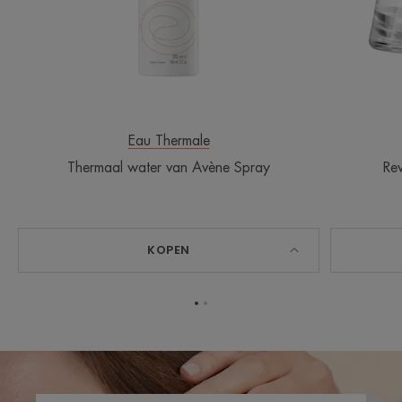
Eau Thermale
Thermaal water van Avène Spray
Re
KOPEN
Ga
Ga
naar
naar
item
item
1
2