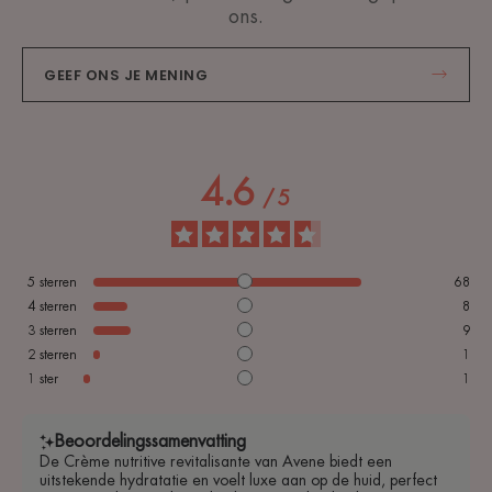
ons.
GEEF ONS JE MENING
4.6
/
5
5
sterren
68
4
sterren
8
3
sterren
9
2
sterren
1
1
ster
1
Beoordelingssamenvatting
De Crème nutritive revitalisante van Avene biedt een
uitstekende hydratatie en voelt luxe aan op de huid, perfect