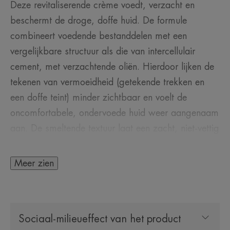
Deze revitaliserende crème voedt, verzacht en
beschermt de droge, doffe huid. De formule
combineert voedende bestanddelen met een
vergelijkbare structuur als die van intercellulair
cement, met verzachtende oliën. Hierdoor lijken de
tekenen van vermoeidheid (getekende trekken en
een doffe teint) minder zichtbaar en voelt de
oncomfortabele, ondervoede huid weer aangenaam
aan. De smeltende textuur laat een zacht, niet-vettig
laagje achter op de huid en onthult zo haar
natuurlijke schoonheid. Deze voedende crème bevat
Meer zien
naast het kalmerende en verzachtende Thermale
water van Avène ook natuurlijke extracten van rode
vruchten, een echte energieboost voor de
Sociaal-milieueffect van het product
huidcellen, en een stabiele vorm van de antioxidant