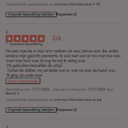
Oorspronkelijk gepubliceerd op
www.eau-thermale-avene.fr (fr)
Originele beoordeling bekijken
Rapporteer
5
/
5
Spontane beoordeling
Na een injectie in mijn arm raakten ze een zenuw aan die onder 
andere mijn gezicht aantastte. Ik wist niet wat er mis met me was, 
want mijn huid was droog terwijl ik vettig was.

 Hij gebruikte hetzelfde als altijd.

 Totdat de dokter mij vertelde wat er met mij aan de hand was.

 Ik ging op zoek naar 
...
meer weergeven
Beoordeling van
17/7/2025
, volg een ervaring van
15/7/2025
door
Beatriz S.
Oorspronkelijk gepubliceerd op
www.eau-thermale-avene.es (es)
Originele beoordeling bekijken
Rapporteer