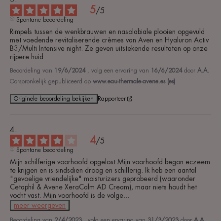
5
/
5
Spontane beoordeling
Rimpels tussen de wenkbrauwen en nasolabiale plooien opgevuld 
met voedende revitaliserende crèmes van Aven en Hyaluron Activ 
B3/Multi Intensive night. Ze geven uitstekende resultaten op onze 
rijpere huid
Beoordeling van
19/6/2024
, volg een ervaring van
16/6/2024
door
A.A.
Oorspronkelijk gepubliceerd op
www.eau-thermale-avene.es (es)
Originele beoordeling bekijken
Rapporteer
4
/
5
Spontane beoordeling
Mijn schilferige voorhoofd opgelost Mijn voorhoofd begon eczeem 
te krijgen en is sindsdien droog en schilferig. Ik heb een aantal 
"gevoelige vriendelijke" moisturizers geprobeerd (waaronder 
Cetaphil & Avene XeraCalm AD Cream), maar niets houdt het 
vocht vast. Mijn voorhoofd is de volge
...
meer weergeven
Beoordeling van
2/4/2023
, volg een ervaring van
31/3/2023
door
A.A.