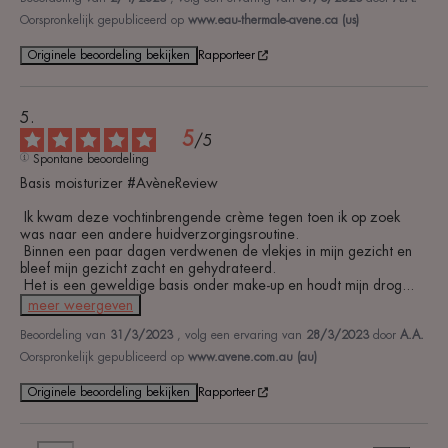
Oorspronkelijk gepubliceerd op
www.eau-thermale-avene.ca (us)
Originele beoordeling bekijken
Rapporteer
5
/
5
Spontane beoordeling
Basis moisturizer #AvèneReview

 Ik kwam deze vochtinbrengende crème tegen toen ik op zoek 
was naar een andere huidverzorgingsroutine.

 Binnen een paar dagen verdwenen de vlekjes in mijn gezicht en 
bleef mijn gezicht zacht en gehydrateerd.

 Het is een geweldige basis onder make-up en houdt mijn drog
...
meer weergeven
Beoordeling van
31/3/2023
, volg een ervaring van
28/3/2023
door
A.A.
Oorspronkelijk gepubliceerd op
www.avene.com.au (au)
Originele beoordeling bekijken
Rapporteer