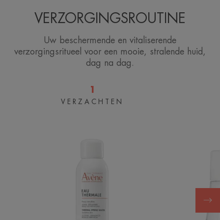
VERZORGINGSROUTINE
Uw beschermende en vitaliserende
verzorgingsritueel voor een mooie, stralende huid,
dag na dag.
1
VERZACHTEN
Thermaal
water
van
Avène
Spray