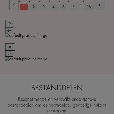
1
2
3
4
5
6
18
BESTANDDELEN
Beschermende en verkwikkende actieve
bestanddelen om de vermoeide, gevoelige huid te
versterken.