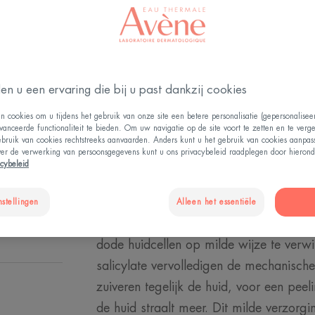
Exfolieert, zuiver
Tube
Tube
50ml
en u een ervaring die bij u past dankzij cookies
EEN VERKOOP
n cookies om u tijdens het gebruik van onze site een betere personalisatie (gepersonalise
vanceerde functionaliteit te bieden. Om uw navigatie op de site voort te zetten en te verg
ebruik van cookies rechtstreeks aanvaarden. Anders kunt u het gebruik van cookies aanpa
ver de verwerking van persoonsgegevens kunt u ons privacybeleid raadplegen door hierond
acybeleid
De biologisch afbreekbare* formule van
nstellingen
Alleen het essentiële
gevoelige huid en het milieu en bevat m
dode huidcellen op milde wijze te verw
salicylate vervolledigen de mechanische
zuiveren tegelijk de huid, voor een peeli
de huid straalt meer. Dit milde verzorg