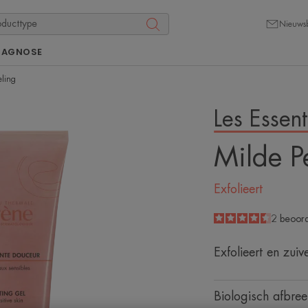
Nieuwsb
IAGNOSE
eling
Les Essent
Milde P
Exfolieert
4.5
/
5
2
beoord
-
Exfolieert en zuiv
Biologisch afbre