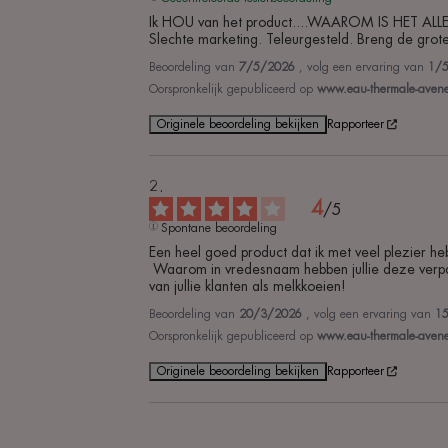
Ik HOU van het product....WAAROM IS HET ALLEE
Slechte marketing. Teleurgesteld. Breng de groter
Beoordeling van
7/5/2026
, volg een ervaring van
1/
Oorspronkelijk gepubliceerd op
www.eau-thermale-avene.
Originele beoordeling bekijken
Rapporteer
4
/
5
Spontane beoordeling
Een heel goed product dat ik met veel plezier heb
 Waarom in vredesnaam hebben jullie deze verpakking afgeschaft ten gunste van één tube van 50 ml? En zonder een evenredige prijsverlaging! Stop met het behandelen 
van jullie klanten als melkkoeien!
Beoordeling van
20/3/2026
, volg een ervaring van
1
Oorspronkelijk gepubliceerd op
www.eau-thermale-avene.f
Originele beoordeling bekijken
Rapporteer