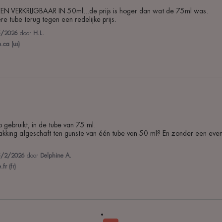
N VERKRIJGBAAR IN 50ml...de prijs is hoger dan wat de 75ml was.

e tube terug tegen een redelijke prijs.
5/2026
door
H.L.
ca (us)
 gebruikt, in de tube van 75 ml.

5/2/2026
door
Delphine A.
r (fr)