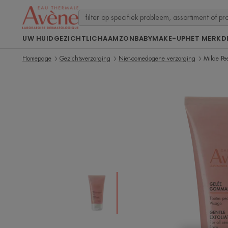
UW HUID
GEZICHT
LICHAAM
ZON
BABY
MAKE-UP
HET MERK
D
Homepage
Gezichtsverzorging
Niet-comedogene verzorging
Milde Pe