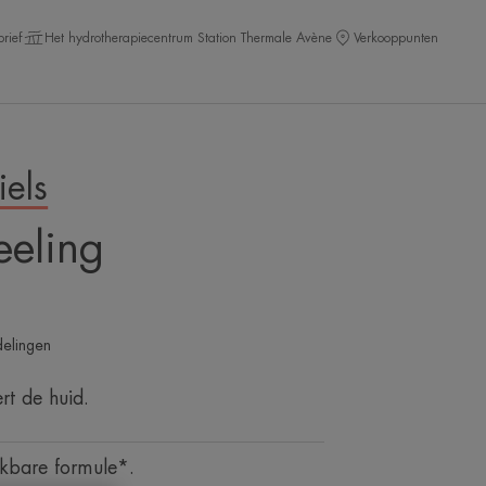
rief
Het hydrotherapiecentrum Station Thermale Avène
Verkooppunten
iels
eeling
elingen
ert de huid.
ekbare formule*.