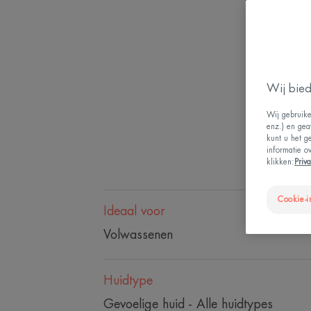
Wij bied
Wij gebruike
enz.) en gea
kunt u het g
informatie o
klikken:
Priv
Cookie-i
Ideaal voor
Volwassenen
Huidtype
Gevoelige huid - Alle huidtypes