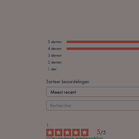
5
sterren
4
sterren
3
sterren
2
sterren
1
ster
Sorteer beoordelingen
5
/
5
Gecontroleerde testerbeoordeling