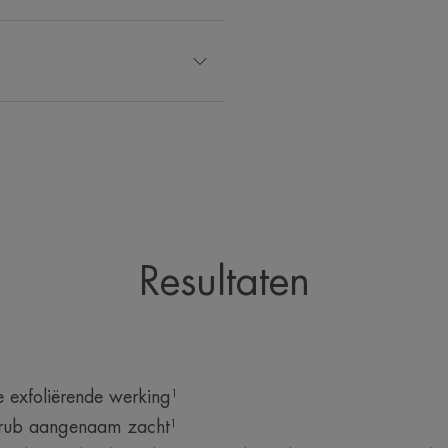
Resultaten
 exfoliërende werking¹
rub aangenaam zacht¹