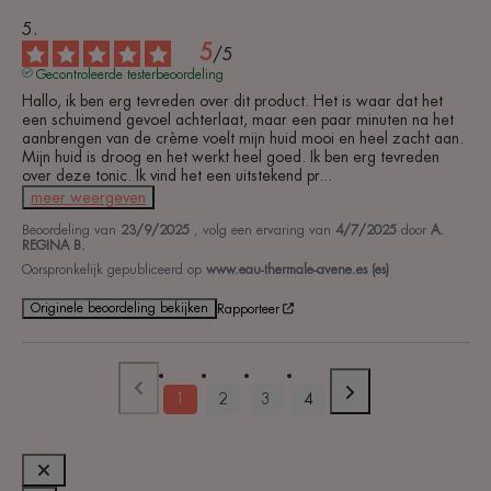
5
/
5
Gecontroleerde testerbeoordeling
Hallo, ik ben erg tevreden over dit product. Het is waar dat het 
een schuimend gevoel achterlaat, maar een paar minuten na het 
aanbrengen van de crème voelt mijn huid mooi en heel zacht aan. 
Mijn huid is droog en het werkt heel goed. Ik ben erg tevreden 
over deze tonic. Ik vind het een uitstekend pr
...
meer weergeven
Beoordeling van
23/9/2025
, volg een ervaring van
4/7/2025
door
A.
REGINA B.
Oorspronkelijk gepubliceerd op
www.eau-thermale-avene.es (es)
Originele beoordeling bekijken
Rapporteer
1
2
3
4