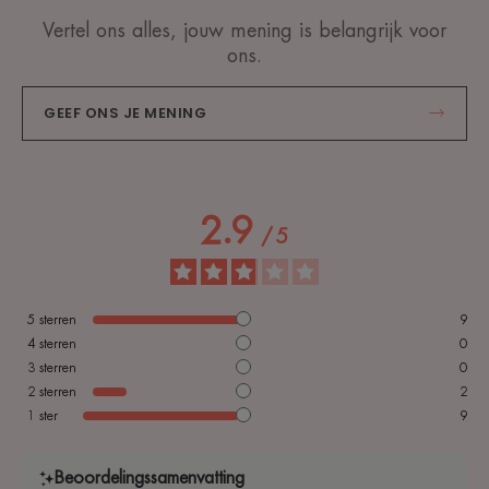
Vertel ons alles, jouw mening is belangrijk voor
ons.
GEEF ONS JE MENING
2.9
/
5
5
sterren
9
4
sterren
0
3
sterren
0
2
sterren
2
1
ster
9
Beoordelingssamenvatting