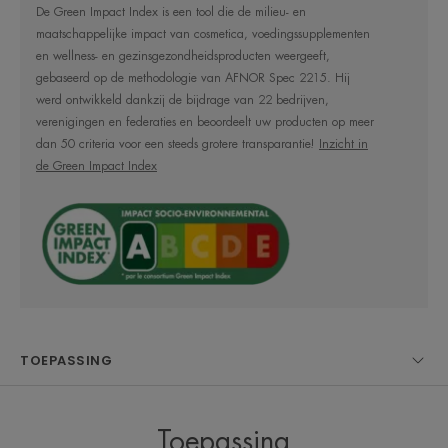
De Green Impact Index is een tool die de milieu- en
Een ideale lotion om make-up van
maatschappelijke impact van cosmetica, voedingssupplementen
alle huidtypes te verwijderen,
en wellness- en gezinsgezondheidsproducten weergeeft,
zelfs de meest gevoelige.
gebaseerd op de methodologie van AFNOR Spec 2215. Hij
werd ontwikkeld dankzij de bijdrage van 22 bedrijven,
verenigingen en federaties en beoordeelt uw producten op meer
dan 50 criteria voor een steeds grotere transparantie!
Inzicht in
de Green Impact Index
Voordeel
Een ultracomfortabele natuurlijke lotion, verrijkt met
Thermaal water van Avene (88%) en hydraterende
actieve bestanddelen (7%) om alle make-up perfect
van de gevoelige huid te verwijderen.
TOEPASSING
Voordelen
• KALMEERT dankzij de eigenschappen van
thermaal bronwater van Avène en HYDRATEERT
Toepassing
dankzij glycerine en PCA, een natuurlijke