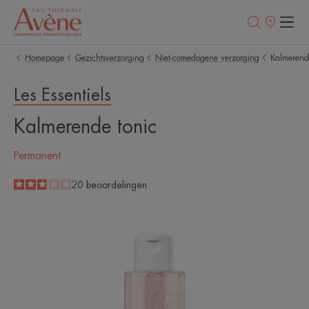
Verkooppunt
Homepage
Gezichtsverzorging
Niet-comedogene verzorging
Kalmerend
Les Essentiels
Kalmerende tonic
Permanent
2.9
/
5
20
beoordelingen
-