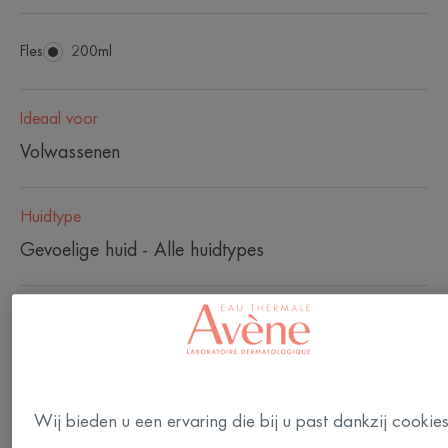
Fles
Fles
200ml
Ideaal voor
Volwassenen
Huidtype
Gevoelige huid - Alle huidtypes
Behoefte
Reiniging - Comfort - Hydratatie
Gemaakt in Frankrijk
Wij bieden u een ervaring die bij u past dankzij cookie