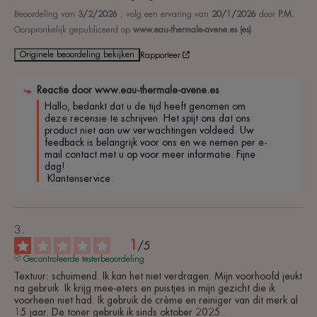
Beoordeling van
3/2/2026
, volg een ervaring van
20/1/2026
door
P.M.
Oorspronkelijk gepubliceerd op
www.eau-thermale-avene.es (es)
Originele beoordeling bekijken
Rapporteer
Reactie door
www.eau-thermale-avene.es
Hallo, bedankt dat u de tijd heeft genomen om 
deze recensie te schrijven. Het spijt ons dat ons 
product niet aan uw verwachtingen voldeed. Uw 
feedback is belangrijk voor ons en we nemen per e-
mail contact met u op voor meer informatie. Fijne 
dag!

 Klantenservice.
1
/
5
Gecontroleerde testerbeoordeling
Textuur: schuimend. Ik kan het niet verdragen. Mijn voorhoofd jeukt 
na gebruik. Ik krijg mee-eters en puistjes in mijn gezicht die ik 
voorheen niet had. Ik gebruik de crème en reiniger van dit merk al 
15 jaar. De toner gebruik ik sinds oktober 2025.