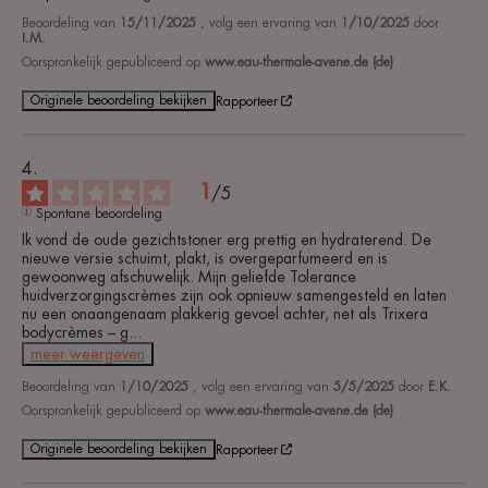
Beoordeling van
15/11/2025
, volg een ervaring van
1/10/2025
door
I.M.
Oorspronkelijk gepubliceerd op
www.eau-thermale-avene.de (de)
Originele beoordeling bekijken
Rapporteer
1
/
5
Spontane beoordeling
Ik vond de oude gezichtstoner erg prettig en hydraterend. De 
nieuwe versie schuimt, plakt, is overgeparfumeerd en is 
gewoonweg afschuwelijk. Mijn geliefde Tolerance 
huidverzorgingscrèmes zijn ook opnieuw samengesteld en laten 
nu een onaangenaam plakkerig gevoel achter, net als Trixera 
bodycrèmes – g
...
meer weergeven
Beoordeling van
1/10/2025
, volg een ervaring van
5/5/2025
door
E.K.
Oorspronkelijk gepubliceerd op
www.eau-thermale-avene.de (de)
Originele beoordeling bekijken
Rapporteer