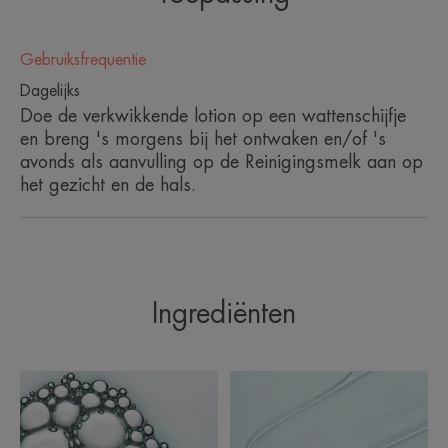
hydraterende factor.
• RESPECTEERT de integriteit van elk huidtype,
Gebruiksfrequentie
zelfs de zeer gevoelige huid.
• BESCHERMT de huid dagelijks in alle zachtheid.
Dagelijks
Doe de verkwikkende lotion op een wattenschijfje
en breng 's morgens bij het ontwaken en/of 's
avonds als aanvulling op de Reinigingsmelk aan op
het gezicht en de hals.
Ingrediënten