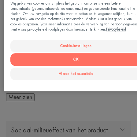
Deze stimulerende lotion, verrijkt met kalmerend en
Wij gebruiken cookies om u tijdens het gebruik van onze site een betere
personalisatie (gepersonaliseerde reclame, enz.) en geavanceerde functionaliteit te
anti-irriterend Thermaal Water van Avène, is een
bieden. Om uw navigatie op de site voort te zetten en te vergemakkelijken, kunt u
het gebruik van cookies rechtstreeks aanvaarden. Anders kunt u het gebruik van
zachte verzorging die de huid onmiddellijk een
cookies aanpassen. Voor meer informatie over de verwerking van persoonsgegeven
kunt u ons privacybeleid raadplegen door hieronder te klikken:
Privacybeleid
gevoel van comfort geeft. Deze lotion hydrateert
dankzij de glycerine en PCA, verfrist en beschermt
Cookie-instellingen
het evenwicht van alle huidtypes, zelfs de meest
gevoelige. Ideaal om 's ochtends en/of 's avonds
OK
perfect alle make-up te verwijderen. Zonder
Alleen het essentiële
alcohol.
Meer zien
HET WOORD VAN DE DESKUNDIGE
Sociaal-milieueffect van het product