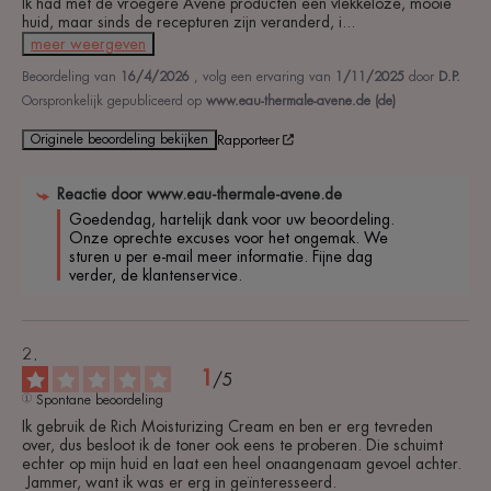
Ik had met de vroegere Avene producten een vlekkeloze, mooie 
huid, maar sinds de recepturen zijn veranderd, i
...
meer weergeven
Beoordeling van
16/4/2026
, volg een ervaring van
1/11/2025
door
D.P.
Oorspronkelijk gepubliceerd op
www.eau-thermale-avene.de (de)
Originele beoordeling bekijken
Rapporteer
Reactie door
www.eau-thermale-avene.de
Goedendag, hartelijk dank voor uw beoordeling. 
Onze oprechte excuses voor het ongemak. We 
sturen u per e-mail meer informatie. Fijne dag 
verder, de klantenservice.
1
/
5
Spontane beoordeling
Ik gebruik de Rich Moisturizing Cream en ben er erg tevreden 
over, dus besloot ik de toner ook eens te proberen. Die schuimt 
echter op mijn huid en laat een heel onaangenaam gevoel achter.

 Jammer, want ik was er erg in geïnteresseerd.