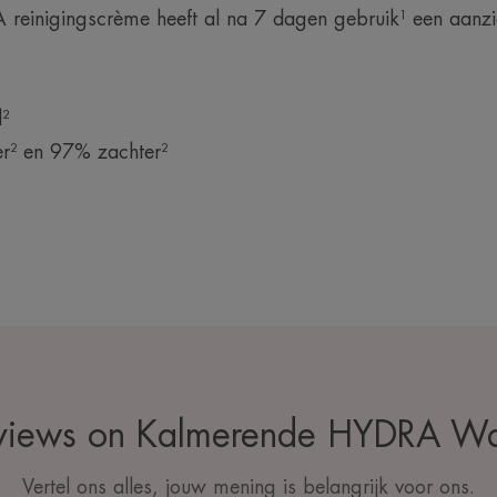
einigingscrème heeft al na 7 dagen gebruik¹ een aanzie
:
²
r² en 97% zachter²
eviews on Kalmerende HYDRA W
Vertel ons alles, jouw mening is belangrijk voor ons.