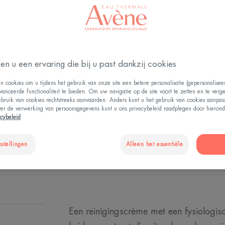
Permanent
Reinigt - Hydrate
4.4
/
5
67
beoo
-
Reinigt mild en h
en u een ervaring die bij u past dankzij cookies
droog en geïrrite
n cookies om u tijdens het gebruik van onze site een betere personalisatie (gepersonalise
vanceerde functionaliteit te bieden. Om uw navigatie op de site voort te zetten en te verg
ebruik van cookies rechtstreeks aanvaarden. Anders kunt u het gebruik van cookies aanpa
Verzacht de huid 
ver de verwerking van persoonsgegevens kunt u ons privacybeleid raadplegen door hierond
acybeleid
Reinigt, voedt, v
nstellingen
Alleen het essentiële
Fles
Een reinigingscrème met een fysiologis