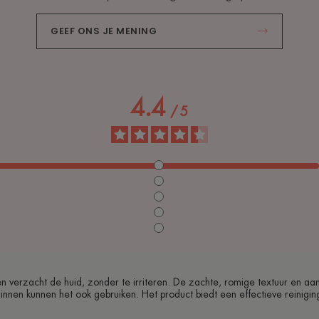
GEEF ONS JE MENING
4.4
/
5
erzacht de huid, zonder te irriteren. De zachte, romige textuur en a
nnen kunnen het ook gebruiken. Het product biedt een effectieve reinigin