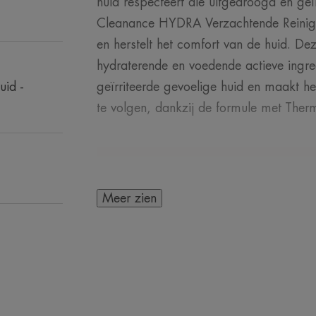
huid respecteert die uitgedroogd en geïr
Cleanance HYDRA Verzachtende Reinigi
en herstelt het comfort van de huid. De
hydraterende en voedende actieve ingre
uid -
geïrriteerde gevoelige huid en maakt h
te volgen, dankzij de formule met Ther
Meer zien
HET WOORD VAN
Ook wanneer de 