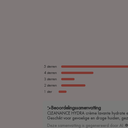
5
sterren
4
sterren
3
sterren
2
sterren
1
ster
Beoordelingssamenvatting
CLEANANCE HYDRA crème lavante hydrate en v
Geschikt voor gevoelige en droge huiden, gezi
Deze samenvatting is gegenereerd door AI