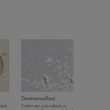
ie lijdt onder de uitdrogende of
voor de acne-gevoelige huid.
abel aanvoelen.
d.
Dextraansulfaat
ddeel
Oefent een ontzwellend en