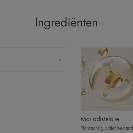
Voordelen
• REINIGEND: respecteert de huid die d
huidirriterende effecten van medicijnen 
Ingrediënten
• VOEDEND: laat de huid weer comfort
• KALMEREND: voor de kwetsbare hui
TEXTUUR
Geur van de inhoud
Ongeparfumeerd
Mariadistelolie
Plantaardig actief bestan