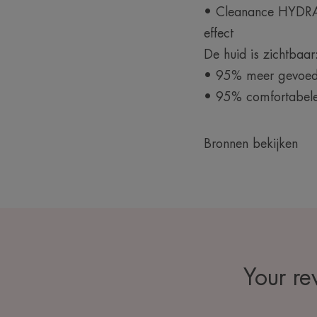
• Cleanance HYDRA r
effect
De huid is zichtbaar
• 95% meer gevoed
• 95% comfortabele
Bronnen bekijken
Your r