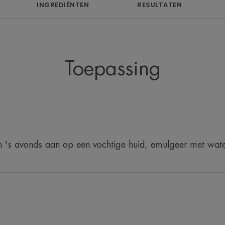
door anti-acneme
INGREDIËNTEN
RESULTATEN
acnegevoelige 
worden. Dit zeer mi
de huid, waarna d
Toepassing
zacht a
n 's avonds aan op een vochtige huid, emulgeer met wate
Voordeel
Dit lipidenherstellende, kalmerende rei
kwetsbare huid die lijdt onder de uitdr