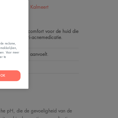
ert - Verzacht - Kalmeert
rdelingen
erstelt het huidcomfort voor de huid die
erd is door anti-acnemedicatie.
erde reclame,
emakkelijken,
ssen. Voor meer
die geïrriteerd aanvoelt.
er te
erzacht
OK
che pH, die de gevoeligheid van de