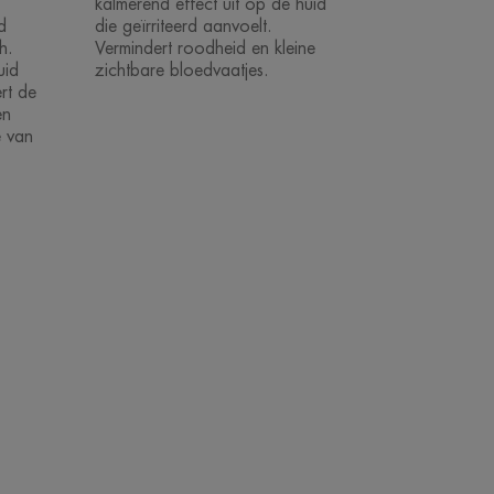
kalmerend effect uit op de huid
d
die geïrriteerd aanvoelt.
h.
Vermindert roodheid en kleine
uid
zichtbare bloedvaatjes.
ert de
en
e van