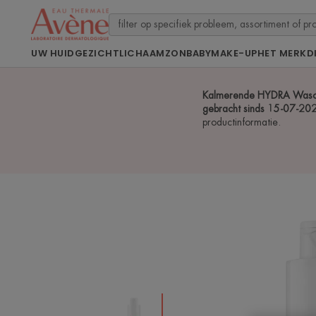
UW HUID
GEZICHT
LICHAAM
ZON
BABY
MAKE-UP
HET MERK
D
Kalmerende HYDRA Wascrè
gebracht sinds 15-07-2
productinformatie.