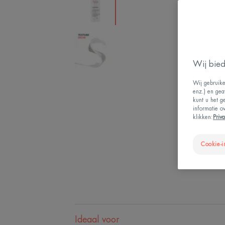
Wij bied
Wij gebruike
enz.) en gea
kunt u het g
informatie o
klikken:
Priv
Cookie-i
Ideaal voor