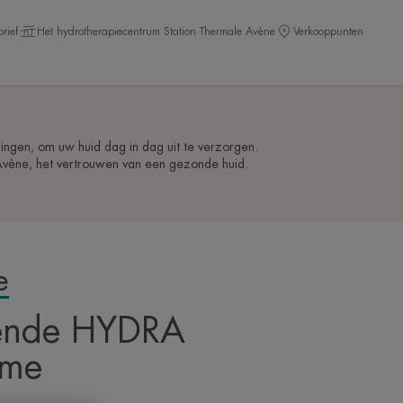
rief
Het hydrotherapiecentrum Station Thermale Avène
Verkooppunten
ingen, om uw huid dag in dag uit te verzorgen.
vène, het vertrouwen van een gezonde huid.
e
ende HYDRA
ème