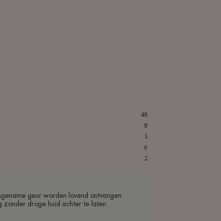
48
8
3
6
2
angename geur worden lovend ontvangen.
g zonder droge huid achter te laten.