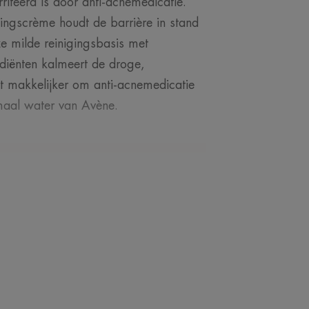
riteerd is door anti-acnemedicatie.
ngscrème houdt de barrière in stand
ze milde reinigingsbasis met
diënten kalmeert de droge,
et makkelijker om anti-acnemedicatie
maal water van Avène.
 DE DESKUNDIGE
huid verzwakt is