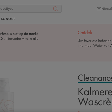
Nieuwsb
IAGNOSE
Ontdek
me is niet op de markt
026
. Hieronder vindt u alle
Uw favoriete behandel
Thermaal Water van A
Cleananc
Kalmer
Wascr