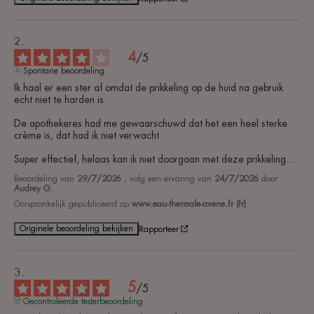
4
/
5
Spontane beoordeling
Ik haal er een ster af omdat de prikkeling op de huid na gebruik 
echt niet te harden is. 

De apothekeres had me gewaarschuwd dat het een heel sterke 
crème is, dat had ik niet verwacht. 

Super effectief, helaas kan ik niet doorgaan met deze prikkeling…
Beoordeling van
29/7/2026
, volg een ervaring van
24/7/2026
door
Audrey G.
Oorspronkelijk gepubliceerd op
www.eau-thermale-avene.fr (fr)
Originele beoordeling bekijken
Rapporteer
5
/
5
Gecontroleerde testerbeoordeling