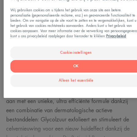
Huid die vatbaar is voor puistjes - Huid met
plaatselijke onzuiverheden
Wij gebruiken cookies om u tijdens het gebruik van onze site een betere
personalisatie (gepersonaliseerde reclame, enz.) en geavanceerde functionaliteit te
bieden. Om uw navigatie op de site voort te zetten en te vergemakkelijken, kunt u
het gebruik van cookies rechtstreeks aanvaarden. Anders kunt u het gebruik van
Behoefte
cookies aanpassen. Voor meer informatie over de verwerking van persoonsgegeven
kunt u ons privacybeleid raadplegen door hieronder te klikken:
Privacybeleid
Tegen onzuiverheden - Gelijkmatige teint
Cookie-instellingen
Gemaakt in Frankrijk
OK
Comedomed Peelingcrème is de nieuwe
Alleen het essentiële
bondgenoot in de strijd tegen puistjes. Het pakt alle
zichtbare onzuiverheden van de acnegevoelige huid
aan met een unieke, ultra efficiënte formule dankzij
een combinatie van dermatologische actieve
bestanddelen: Glycolzuur exfolieert en stimuleert de
celvernieuwing voor een nieuw huideffect dankzij de