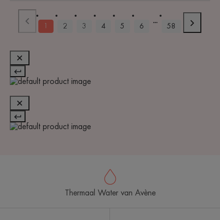
1
2
3
4
5
6
58
Thermaal Water van Avène