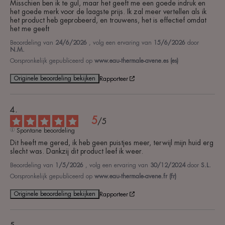
Misschien ben ik te gul, maar het geeft me een goede indruk en 
het goede merk voor de laagste prijs. Ik zal meer vertellen als ik 
het product heb geprobeerd, en trouwens, het is effectief omdat 
het me geeft
Beoordeling van
24/6/2026
, volg een ervaring van
15/6/2026
door
N.M.
Oorspronkelijk gepubliceerd op
www.eau-thermale-avene.es (es)
Originele beoordeling bekijken
Rapporteer
5
/
5
Spontane beoordeling
Dit heeft me gered, ik heb geen puistjes meer, terwijl mijn huid erg 
slecht was. Dankzij dit product leef ik weer.
Beoordeling van
1/5/2026
, volg een ervaring van
30/12/2024
door
S.L.
Oorspronkelijk gepubliceerd op
www.eau-thermale-avene.fr (fr)
Originele beoordeling bekijken
Rapporteer