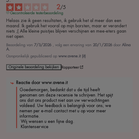
2
/
5
Gecontroleerde testerbeoordeling
Helaas zie ik geen resultaten, ik gebruik het al meer dan een 
maand. Ik gebruik het vooral op mijn borsten, maar er verandert 
niets ;( Alle kleine puistjes blijven verschijnen en mee-eters gaan 
niet open.
Beoordeling van
7/3/2026
, volg een ervaring van
20/1/2026
door
Alina
A.
Oorspronkelijk gepubliceerd op
www.avene.it (it)
Originele beoordeling bekijken
Rapporteer
Reactie door
www.avene.it
Goedemorgen, bedankt dat u de tijd heeft 
genomen om deze recensie te schrijven. Het spijt 
ons dat ons product niet aan uw verwachtingen 
voldeed. Uw feedback is belangrijk voor ons; we 
nemen per e-mail contact met u op voor meer 
informatie.

 Wij wensen u een fijne dag.

 Klantenservice