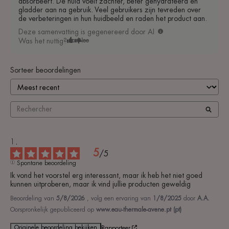
absorbeert. De huid voelt zachter, beter gehydrateerd en
gladder aan na gebruik. Veel gebruikers zijn tevreden over
de verbeteringen in hun huidbeeld en raden het product aan.
Deze samenvatting is gegenereerd door AI
Was het nuttig?
Ja
Nee
Sorteer beoordelingen
5
/
5
Spontane beoordeling
Ik vond het voorstel erg interessant, maar ik heb het niet goed 
kunnen uitproberen, maar ik vind jullie producten geweldig
Beoordeling van
5/8/2026
, volg een ervaring van
1/8/2025
door
A.A.
Oorspronkelijk gepubliceerd op
www.eau-thermale-avene.pt (pt)
Originele beoordeling bekijken
Rapporteer