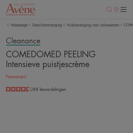
Verkooppunt
Homepage
Gezichtsverzorging
Huidverzorging voor volwassenen
COMED
Cleanance
COMEDOMED PEELING
Intensieve puistjescrème
Permanent
4.5
/
5
288
beoordelingen
-