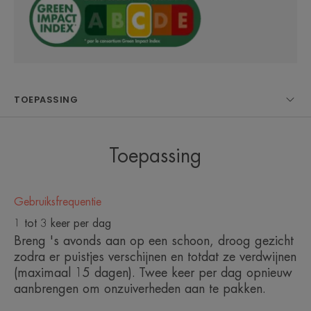
Het 1ste
huidverzorgingsproduct*** dat
puistjes aanpakt en binnen 15
TOEPASSING
dagen werkt.
***Van de Dermatologische
Toepassing
Laboratoria van Avène.
Gebruiksfrequentie
1 tot 3 keer per dag
Breng 's avonds aan op een schoon, droog gezicht
Voordeel
zodra er puistjes verschijnen en totdat ze verdwijnen
(maximaal 15 dagen). Twee keer per dag opnieuw
De nieuwste innovatie van de Laboratoria Pierre
aanbrengen om onzuiverheden aan te pakken.
Fabre die hardnekkige puistjes aanpakt voor
zichtbare resultaten vanaf 1 dag.*.