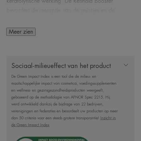
keratolytische werking. De Retinoid Booster
bevordert de resorptie van de puistjes en de
vermindering van restvlekken dankzij een
gepatenteerde combinatie van** van Retinal, de
Meer zien
meest doeltreffende vorm van vitamine A, en
Comedoclastin™. Breng 's avonds aan op een
schoon, droog gezicht zodra er puistjes verschijnen
Sociaal-milieueffect van het product
en totdat ze verdwijnen, gedurende maximaal 15
dagen. De romige textuur zorgt ervoor dat het
De Green Impact Index is een tool die de milieu- en
maatschappelijke impact van cosmetica, voedingssupplementen
product snel wordt opgenomen, en laat een niet-
en wellness- en gezinsgezondheidsproducten weergeeft,
vette finish na op de huid.
gebaseerd op de methodologie van AFNOR Spec 2215. Hij
werd ontwikkeld dankzij de bijdrage van 22 bedrijven,
verenigingen en federaties en beoordeelt uw producten op meer
dan 50 criteria voor een steeds grotere transparantie!
Inzicht in
de Green Impact Index
HET WOORD VAN DE DESKUNDIGE