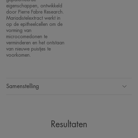
eigenschappen, ontwikkeld
*Klinische score na 1 dag gebruik, 40 proefpersonen, 3 keer/dag.
**Patent aangevraagd.
door Pierre Fabre Research.
****Klinische score van het volume van de puistjes, 3 keer
Mariadistelextract werkt in
aanbrengen/dag gedurende 28 dagen bij 38 proefpersonen (resultaten na
op de epitheelcellen om de
15 dagen).
*****Ex-vivotest op actieve bestanddelen.
vorming van
microcomedonen te
verminderen en het ontstaan
van nieuwe puistjes te
voorkomen.
Samenstelling
Resultaten