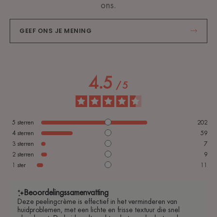
ons.
GEEF ONS JE MENING
4.5
/
5
5
sterren
202
4
sterren
59
3
sterren
7
2
sterren
9
1
ster
11
Beoordelingssamenvatting
Deze peelingcrème is effectief in het verminderen van
huidproblemen, met een lichte en frisse textuur die snel