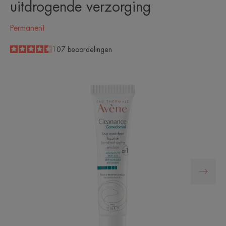
uitdrogende verzorging
Permanent
4.5
/
5
107
beoordelingen
-