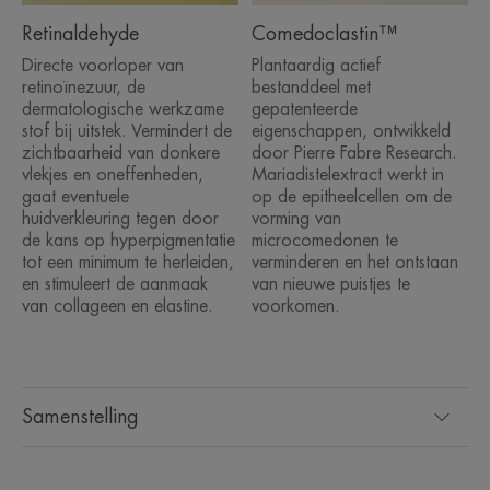
• VERMINDERT donkere vlekjes.
Retinaldehyde
Comedoclastin™
Directe voorloper van
Plantaardig actief
retinoïnezuur, de
bestanddeel met
TEXTUUR
dermatologische werkzame
gepatenteerde
stof bij uitstek. Vermindert de
eigenschappen, ontwikkeld
zichtbaarheid van donkere
door Pierre Fabre Research.
vlekjes en oneffenheden,
Mariadistelextract werkt in
gaat eventuele
op de epitheelcellen om de
huidverkleuring tegen door
vorming van
Voordelen van de textuur
de kans op hyperpigmentatie
microcomedonen te
Snel absorberende gel-crèmetextuur.
tot een minimum te herleiden,
verminderen en het ontstaan
en stimuleert de aanmaak
van nieuwe puistjes te
Geur van de inhoud
van collageen en elastine.
voorkomen.
Niet geparfumeerd
Samenstelling