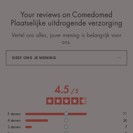
Your reviews on Comedomed
Plaatselijke uitdrogende verzorging
Vertel ons alles, jouw mening is belangrijk voor
ons.
GEEF ONS JE MENING
4.5
/
5
5
sterren
71
4
sterren
26
3
sterren
7