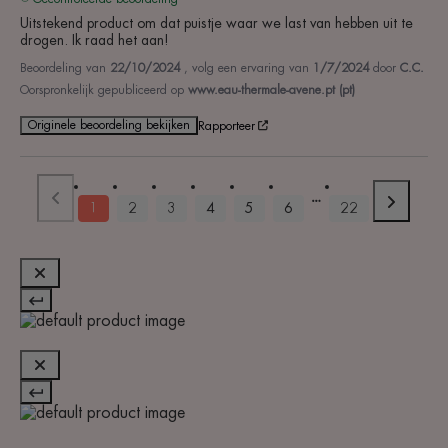
Uitstekend product om dat puistje waar we last van hebben uit te 
drogen. Ik raad het aan!
Beoordeling van
22/10/2024
, volg een ervaring van
1/7/2024
door
C.C.
Oorspronkelijk gepubliceerd op
www.eau-thermale-avene.pt (pt)
Originele beoordeling bekijken
Rapporteer
1
2
3
4
5
6
22