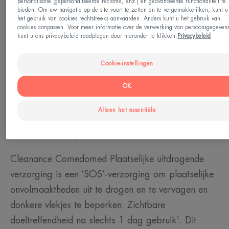
Tieners - Volwassenen
personalisatie (gepersonaliseerde reclame, enz.) en geavanceerde functionaliteit te
bieden. Om uw navigatie op de site voort te zetten en te vergemakkelijken, kunt u
het gebruik van cookies rechtstreeks aanvaarden. Anders kunt u het gebruik van
cookies aanpassen. Voor meer informatie over de verwerking van persoonsgegeven
Huidtype
kunt u ons privacybeleid raadplegen door hieronder te klikken:
Privacybeleid
Acne gevoelige huid
Cookie-instellingen
Behoefte
OK
Tegen onzuiverheden
Alleen het essentiële
Gemaakt in Frankrijk
Cleanance Comedomed Plaatselijke uitdrogende
verzorging is een ‘SOS’-verzorging om plaatselijke
onvolmaaktheden uit te drogen en te vervagen en
donkere vlekjes te beperken. Zichtbare
doeltreffendheid na slechts 1 dag gebruik¹. Dit