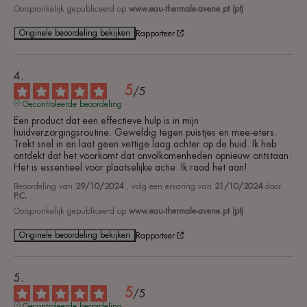
Oorspronkelijk gepubliceerd op
www.eau-thermale-avene.pt (pt)
Originele beoordeling bekijken
Rapporteer
5
/
5
Gecontroleerde beoordeling
Een product dat een effectieve hulp is in mijn 
huidverzorgingsroutine. Geweldig tegen puistjes en mee-eters. 
Trekt snel in en laat geen vettige laag achter op de huid. Ik heb 
ontdekt dat het voorkomt dat onvolkomenheden opnieuw ontstaan. 
Het is essentieel voor plaatselijke actie. Ik raad het aan!
Beoordeling van
29/10/2024
, volg een ervaring van
21/10/2024
door
P.C.
Oorspronkelijk gepubliceerd op
www.eau-thermale-avene.pt (pt)
Originele beoordeling bekijken
Rapporteer
5
/
5
Gecontroleerde beoordeling