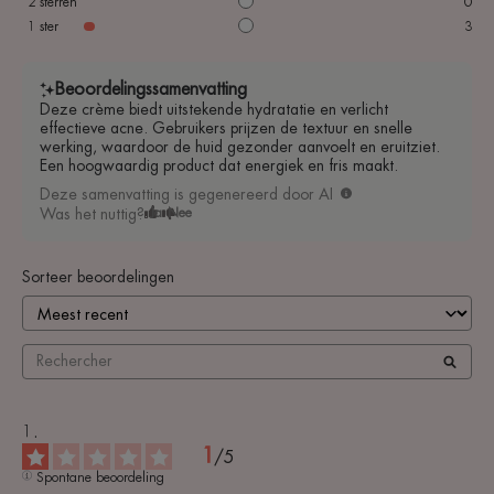
2
sterren
0
1
ster
3
Beoordelingssamenvatting
Deze crème biedt uitstekende hydratatie en verlicht
effectieve acne. Gebruikers prijzen de textuur en snelle
werking, waardoor de huid gezonder aanvoelt en eruitziet.
Een hoogwaardig product dat energiek en fris maakt.
Deze samenvatting is gegenereerd door AI
Was het nuttig?
Ja
Nee
Sorteer beoordelingen
1
/
5
Spontane beoordeling