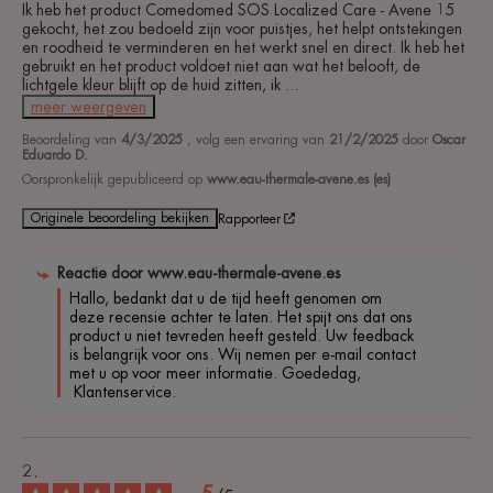
Ik heb het product Comedomed SOS Localized Care - Avene 15 
gekocht, het zou bedoeld zijn voor puistjes, het helpt ontstekingen 
en roodheid te verminderen en het werkt snel en direct. Ik heb het 
gebruikt en het product voldoet niet aan wat het belooft, de 
lichtgele kleur blijft op de huid zitten, ik 
...
meer weergeven
Beoordeling van
4/3/2025
, volg een ervaring van
21/2/2025
door
Oscar
Eduardo D.
Oorspronkelijk gepubliceerd op
www.eau-thermale-avene.es (es)
Originele beoordeling bekijken
Rapporteer
Reactie door
www.eau-thermale-avene.es
Hallo, bedankt dat u de tijd heeft genomen om 
deze recensie achter te laten. Het spijt ons dat ons 
product u niet tevreden heeft gesteld. Uw feedback 
is belangrijk voor ons. Wij nemen per e-mail contact 
met u op voor meer informatie. Goededag,

 Klantenservice.