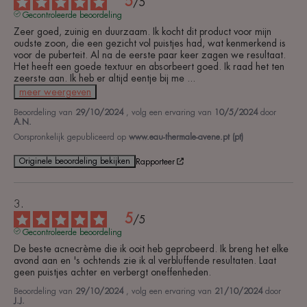
5
/
5
Gecontroleerde beoordeling
Zeer goed, zuinig en duurzaam. Ik kocht dit product voor mijn 
oudste zoon, die een gezicht vol puistjes had, wat kenmerkend is 
voor de puberteit. Al na de eerste paar keer zagen we resultaat. 
Het heeft een goede textuur en absorbeert goed. Ik raad het ten 
zeerste aan. Ik heb er altijd eentje bij me 
...
meer weergeven
Beoordeling van
29/10/2024
, volg een ervaring van
10/5/2024
door
A.N.
Oorspronkelijk gepubliceerd op
www.eau-thermale-avene.pt (pt)
Originele beoordeling bekijken
Rapporteer
5
/
5
Gecontroleerde beoordeling
De beste acnecrème die ik ooit heb geprobeerd. Ik breng het elke 
avond aan en 's ochtends zie ik al verbluffende resultaten. Laat 
geen puistjes achter en verbergt oneffenheden.
Beoordeling van
29/10/2024
, volg een ervaring van
21/10/2024
door
J.J.