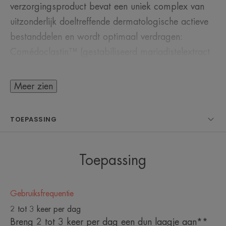
verzorgingsproduct bevat een uniek complex van
uitzonderlijk doeltreffende dermatologische actieve
bestanddelen en wordt optimaal verdragen:
Comédoclastin™ (gestabiliseerd mariadistelextract
met gepatenteerde eigenschappen), retinaldehyde
(cosmetische voorloper van vitamine A) en
Meer zien
glycolzuur. Het recept voor succes! Deze
vederlichte emulsie is gemakkelijk te doseren en
TOEPASSING
aan te brengen dankzij de gerichte verstuiver en
trekt snel in.
Toepassing
Gebruiksfrequentie
HET WOORD VAN DE DESKUNDIGE
2 tot 3 keer per dag
Breng 2 tot 3 keer per dag een dun laagje aan**