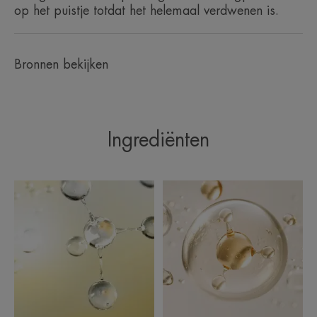
op het puistje totdat het helemaal verdwenen is.
Een SOS-verzorging die
plaatselijke onvolmaaktheden al
Bronnen bekijken
na één dag gebruik¹ vermindert
en vlekjes beperkt.
Ingrediënten
Voordeel
Droogt puistjes uit vanaf de 1e dag* en maakt ze
minder zichtbaar.
Voordelen
• VERKLEINT plaatselijke oneffenheden.
• DROOGT puistjes uit.