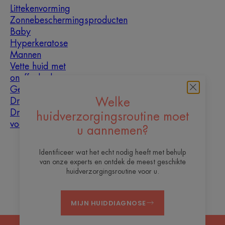
Littekenvorming
Zonnebeschermingsproducten
Baby
Hyperkeratose
Mannen
Vette huid met
oneffenheden
Gemengde huid
Droge huid
Welke
Droogheid en
huidverzorgingsroutine moet
vochtarme huid
u aannemen?
Over ons
Identificeer wat het echt nodig heeft met behulp
van onze experts en ontdek de meest geschikte
Contact
Veelgestelde vragen
huidverzorgingsroutine voor u.
MIJN HUIDDIAGNOSE