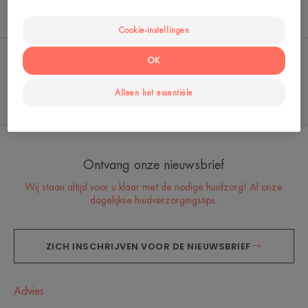
Thermaal Water van Avène
Cookie-instellingen
OK
Het hydrotherapiecentrum
In de voorhoede van
Alleen het essentiële
Station Thermale Avène
innovatie
Ontvang onze nieuwsbrief
Wij staan altijd voor u klaar met de nodige huidzorg! Al onze
dagelijkse huidverzorgingstips.
ZICH INSCHRIJVEN VOOR DE NIEUWSBRIEF
Advies