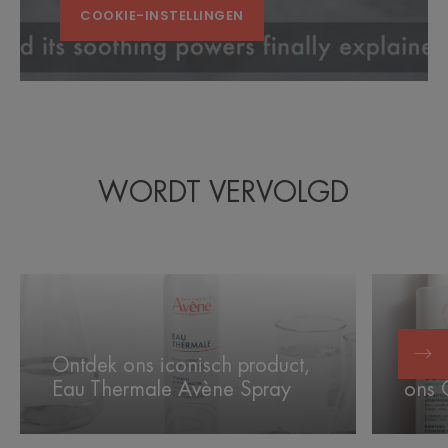
COOKIE-INSTELLINGEN
WORDT VERVOLGD
Ontdek
Is
ons
uw
iconisch
huid
product,
geïrriteer
Ontdek ons iconisch product,
Is u
Eau
Ontdek
Eau Thermale Avène Spray
ons 
Thermale
ons
Avène
Cicalfate
Spray
assortime