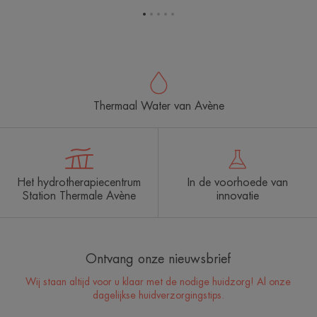
Ga
Ga
Ga
Ga
Ga
naar
naar
naar
naar
naar
item
item
item
item
item
1
2
3
4
5
Thermaal Water van Avène
Het hydrotherapiecentrum
In de voorhoede van
Station Thermale Avène
innovatie
Ontvang onze nieuwsbrief
Wij staan altijd voor u klaar met de nodige huidzorg! Al onze
dagelijkse huidverzorgingstips.